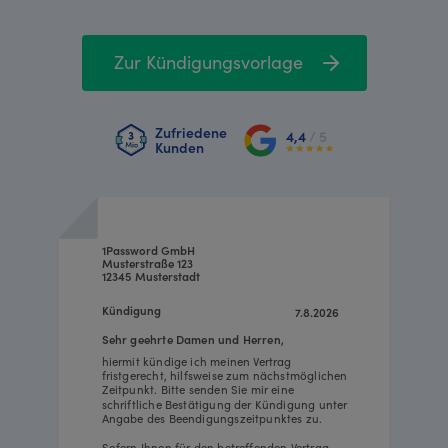
Zur Kündigungsvorlage
Zufriedene
4,4
/ 5
Kunden
1Password GmbH
Musterstraße 123
12345 Musterstadt
Kündigung
7.8.2026
Sehr geehrte Damen und Herren,
hiermit kündige ich meinen Vertrag
fristgerecht, hilfsweise zum nächstmöglichen
Zeitpunkt. Bitte senden Sie mir eine
schriftliche Bestätigung der Kündigung unter
Angabe des Beendigungszeitpunktes zu.
Sofern Ihnen für den betreffenden Vertrag