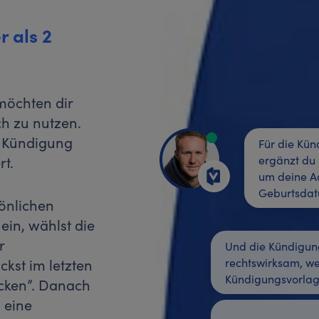
r als 2
 möchten dir
ch zu nutzen.
e Kündigung
Für die Kü
t.
ergänzt du
um deine A
Geburtsda
önlichen
in, wählst die
r
Und die Kündigung
ckst im letzten
rechtswirksam, we
Kündigungsvorlag
icken”. Danach
 eine