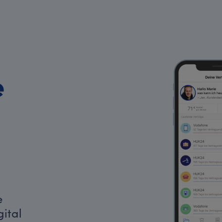
e
e
ital