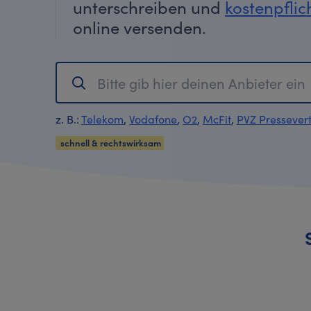
unterschreiben und
kostenpflic
online versenden.
z. B.:
Telekom
,
Vodafone
,
O2
,
McFit
,
PVZ Pressevert
schnell & rechtswirksam