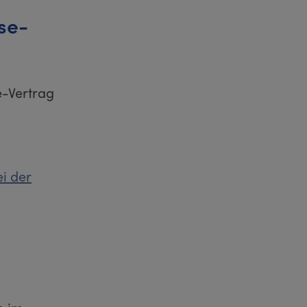
se-
e-Vertrag
i der