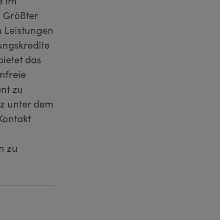
e im
 Größter
n Leistungen
ungskredite
ietet das
nfreie
nt zu
nz unter dem
 Kontakt
n zu