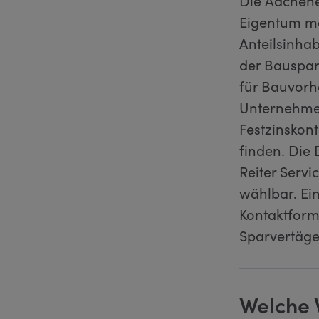
Die Aachene
Eigentum me
Anteilsinha
der Bauspar
für Bauvorh
Unternehmen
Festzinskon
finden. Die
Reiter Servic
wählbar. Ei
Kontaktform
Sparvertäge
Welche 