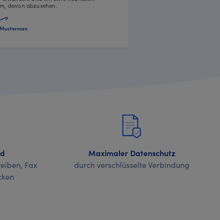
m, davon abzusehen.
Musterman
nd
Maximaler Datenschutz
eiben, Fax
durch verschlüsselte Verbindung
cken