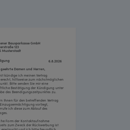
ener Bausparkasse GmbH
erstraße 123
5 Musterstadt
igung
6.8.2026
 geehrte Damen und Herren,
mit kündige ich meinen Vertrag
tgerecht, hilfsweise zum nächstmöglichen
punkt. Bitte senden Sie mir eine
iftliche Bestätigung der Kündigung unter
be des Beendigungszeitpunktes zu.
rn Ihnen für den betreffenden Vertrag
 Einzugsermächtigung vorliegt,
rrufe ich diese zum Ablauf des
ages.
iche Form der Kontaktaufnahme
rseits zum Zweck der Rückwerbung ist
t erwünscht und ich bitte freundlich