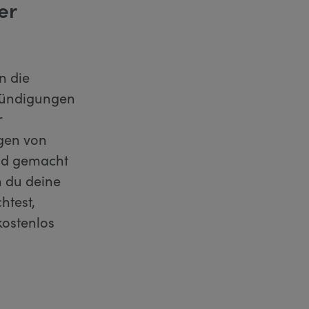
er
n die
 Kündigungen
r
ngen von
end gemacht
 du deine
htest,
kostenlos