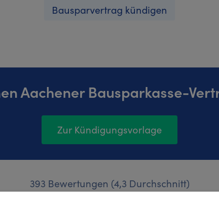
Bausparvertrag kündigen
nen Aachener Bausparkasse-Vert
Zur Kündigungsvorlage
393 Bewertungen (4,3 Durchschnitt)