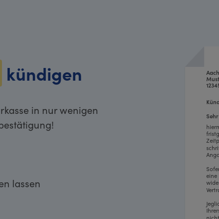
kündigen
Aach
Must
1234
Künd
rkasse in nur wenigen
Sehr
bestätigung!
hier
fris
Zeit
schr
Anga
Sofe
eine
ken lassen
wide
Vertr
Jegl
Ihre
nich