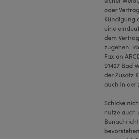
sicher weiß
oder Vertra
Kündigung a
eine eindeu
dem Vertrag
zugehen. Ide
Fax an ARCD
91427 Bad W
der Zusatz 
auch in der
Schicke nic
nutze auch 
Benachricht
bevorstehen