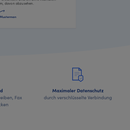
m, davon abzusehen.
Musterman
nd
Maximaler Datenschutz
eiben, Fax
durch verschlüsselte Verbindung
cken