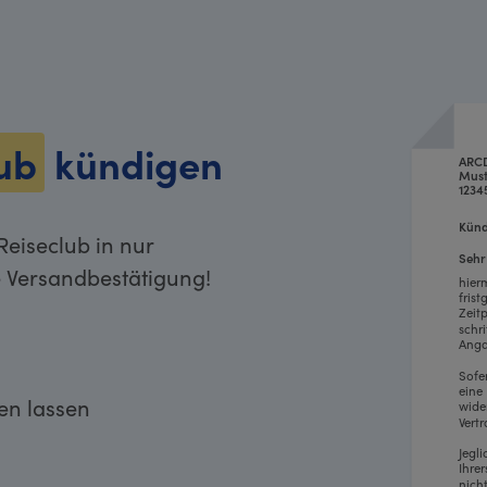
ub
kündigen
ARCD
Must
1234
Künd
eiseclub in nur
Sehr
e Versandbestätigung!
hier
fris
Zeit
schr
Anga
Sofe
eine
ken lassen
wide
Vertr
Jegl
Ihre
nich