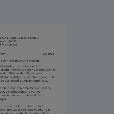
 Auto- und Reiseclub GmbH
erstraße 123
5 Musterstadt
igung
9.8.2026
 geehrte Damen und Herren,
mit kündige ich meinen Vertrag
tgerecht, hilfsweise zum nächstmöglichen
punkt. Bitte senden Sie mir eine
iftliche Bestätigung der Kündigung unter
be des Beendigungszeitpunktes zu.
rn Ihnen für den betreffenden Vertrag
 Einzugsermächtigung vorliegt,
rrufe ich diese zum Ablauf des
ages.
iche Form der Kontaktaufnahme
rseits zum Zweck der Rückwerbung ist
t erwünscht und ich bitte freundlich