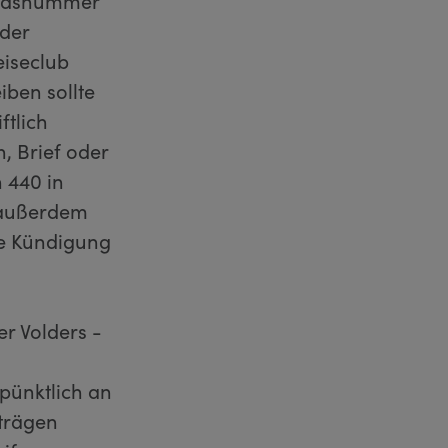
liedsnummer
 der
iseclub
iben sollte
ftlich
, Brief oder
 440 in
 außerdem
ne Kündigung
r Volders -
pünktlich an
rträgen