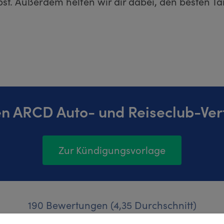
bst. Außerdem helfen wir dir dabei, den besten Tar
en ARCD Auto- und Reiseclub-Ver
Zur Kündigungsvorlage
190 Bewertungen (4,35 Durchschnitt)