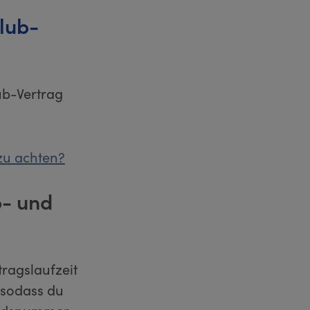
lub-
ub-Vertrag
zu achten?
o- und
tragslaufzeit
 sodass du