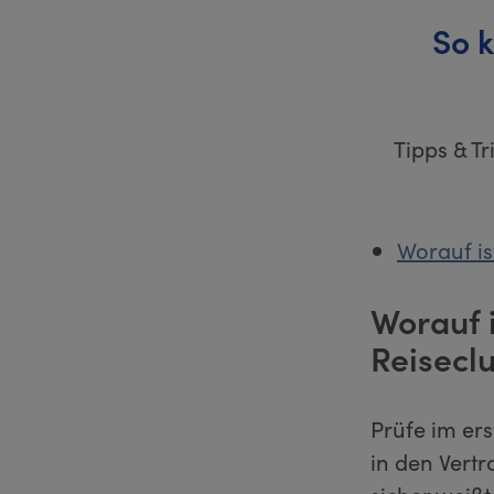
So 
Tipps & T
Worauf i
Worauf 
Reisecl
Prüfe im ers
in den Vert