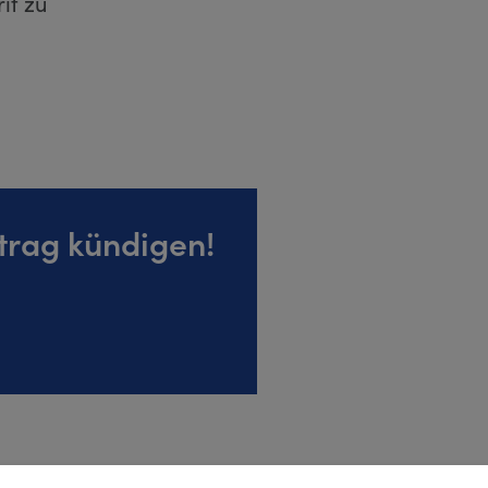
if zu
trag kündigen!