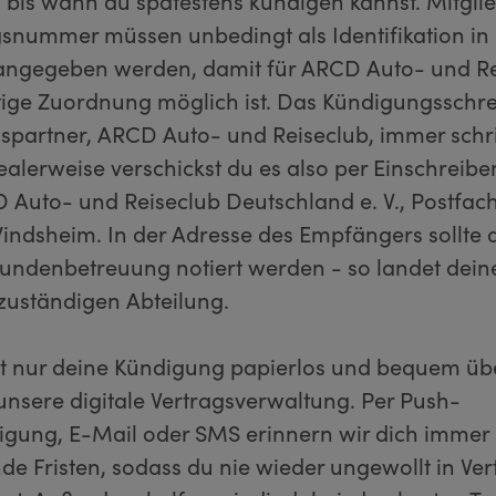
t, bis wann du spätestens kündigen kannst. Mitg
gsnummer müssen unbedingt als Identifikation in
ngegeben werden, damit für ARCD Auto- und Re
tige Zuordnung möglich ist. Das Kündigungsschre
spartner, ARCD Auto- und Reiseclub, immer schri
alerweise verschickst du es also per Einschreiben
 Auto- und Reiseclub Deutschland e. V., Postfach
indsheim. In der Adresse des Empfängers sollte
Kundenbetreuung notiert werden - so landet dei
 zuständigen Abteilung.
ht nur deine Kündigung papierlos und bequem übe
unsere digitale Vertragsverwaltung. Per Push-
igung, E-Mail oder SMS erinnern wir dich immer 
de Fristen, sodass du nie wieder ungewollt in Ve