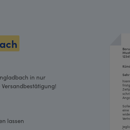
bach
Boru
Must
1234
Künd
Sehr
ngladbach in nur
hier
e Versandbestätigung!
fris
Zeit
schr
Anga
Sofe
eine
wide
Vertr
ken lassen
Jegl