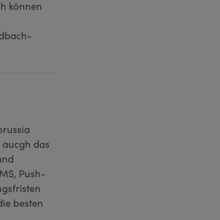
ch können
adbach-
orussia
t aucgh das
und
SMS, Push-
gsfristen
die besten