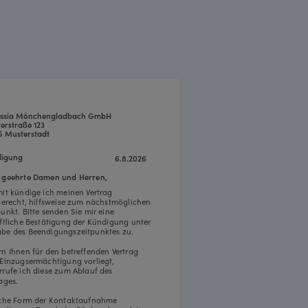
ssia Mönchengladbach GmbH
erstraße 123
5 Musterstadt
igung
6.8.2026
 geehrte Damen und Herren,
mit kündige ich meinen Vertrag
tgerecht, hilfsweise zum nächstmöglichen
punkt. Bitte senden Sie mir eine
iftliche Bestätigung der Kündigung unter
be des Beendigungszeitpunktes zu.
rn Ihnen für den betreffenden Vertrag
 Einzugsermächtigung vorliegt,
rrufe ich diese zum Ablauf des
ages.
iche Form der Kontaktaufnahme