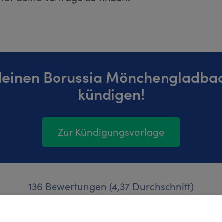
deinen Borussia Mönchengladba
kündigen!
Zur Kündigungsvorlage
136 Bewertungen (4,37 Durchschnitt)