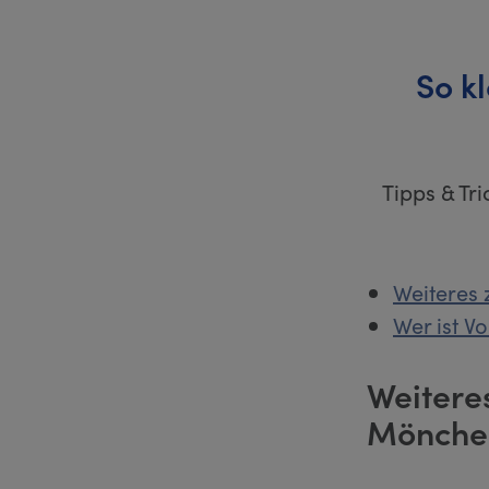
So k
Tipps & Tr
Weiteres
Wer ist V
Weitere
Mönche