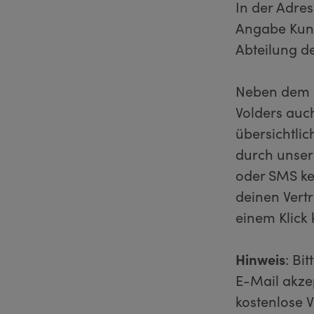
In der Adres
Angabe Kund
Abteilung d
Neben dem e
Volders auch
übersichtlic
durch unser
oder SMS ke
deinen Vert
einem Klick
Hinweis
: Bi
E-Mail akzep
kostenlose 