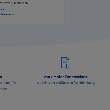
m, davon abzusehen.
Musterman
nd
Maximaler Datenschutz
eiben, Fax
durch verschlüsselte Verbindung
cken