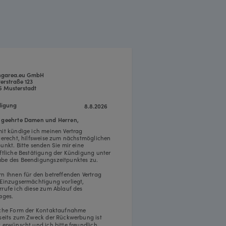
ngarea.eu GmbH
erstraße 123
5 Musterstadt
igung
8.8.2026
 geehrte Damen und Herren,
mit kündige ich meinen Vertrag
tgerecht, hilfsweise zum nächstmöglichen
punkt. Bitte senden Sie mir eine
iftliche Bestätigung der Kündigung unter
be des Beendigungszeitpunktes zu.
rn Ihnen für den betreffenden Vertrag
 Einzugsermächtigung vorliegt,
rrufe ich diese zum Ablauf des
ages.
iche Form der Kontaktaufnahme
rseits zum Zweck der Rückwerbung ist
t erwünscht und ich bitte freundlich