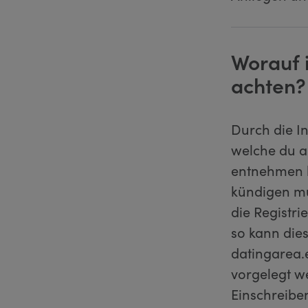
Worauf 
achten?
Durch die I
welche du a
entnehmen k
kündigen mu
die Registr
so kann die
datingarea.e
vorgelegt w
Einschreiben