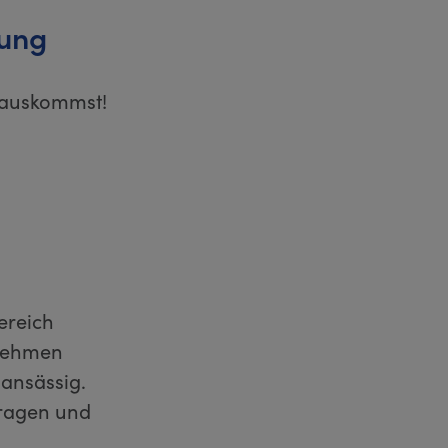
gung
erauskommst!
ereich
rnehmen
 ansässig.
Fragen und