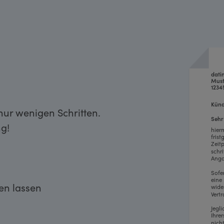
n
dati
Must
1234
Künd
nur wenigen Schritten.
Sehr
g!
hier
fris
Zeit
schr
Anga
Sofe
eine
ken lassen
wide
Vertr
Jegl
Ihre
nich