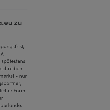
a.eu zu
gungsfrist,
V.
 spätestens
sschreiben
merkst - nur
gspartner,
tlicher Form
er
ederlande.