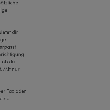
sätzliche
dige
etet dir
äge
erpasst
richtigung
, ob du
. Mit nur
per Fax oder
keine