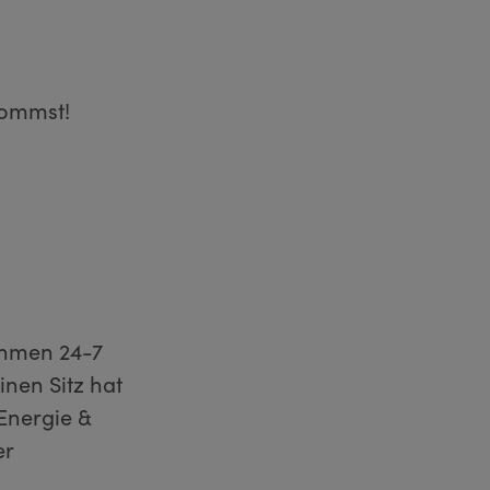
kommst!
ehmen 24-7
nen Sitz hat
Energie &
er