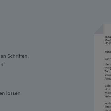
eliß
Must
1234
Künd
en Schritten.
Sehr
g!
hier
fris
Zeit
schr
Anga
Sofe
eine
ken lassen
wide
Vertr
Jegl
Ihre
nich