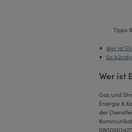
Tipps 
Wer ist El
So kündigs
Wer ist 
Gas und Str
Energie & K
der Dienstle
Kommunikati
08000024700