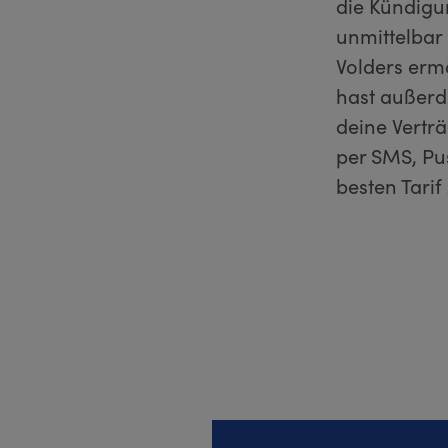
die Kündigu
unmittelbar 
Volders erm
hast außerde
deine Verträ
per SMS, Pu
besten Tarif