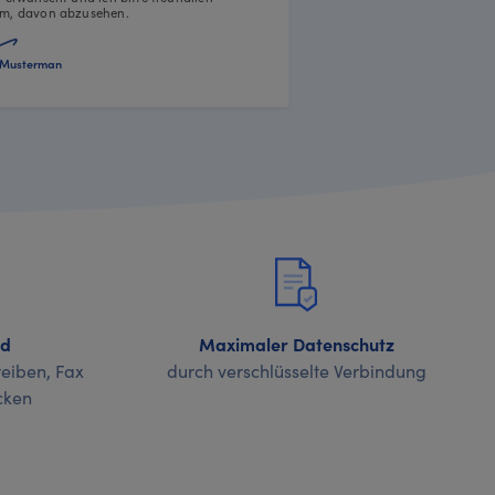
m, davon abzusehen.
Musterman
nd
Maximaler Datenschutz
eiben, Fax
durch verschlüsselte Verbindung
cken