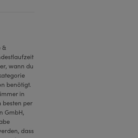
e &
destlaufzeit
ber, wann du
kategorie
n benötigt.
 immer in
m besten per
ion GmbH,
gabe
werden, dass