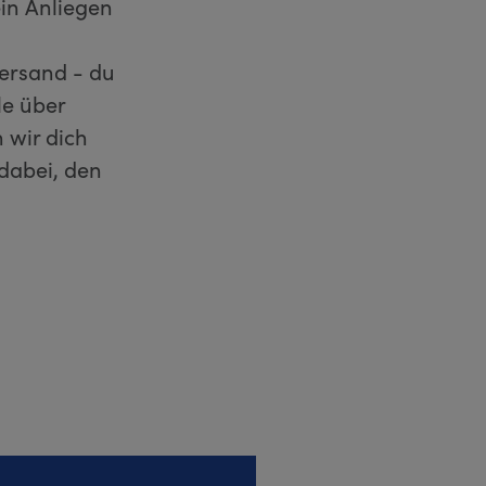
in Anliegen
versand - du
le über
 wir dich
dabei, den