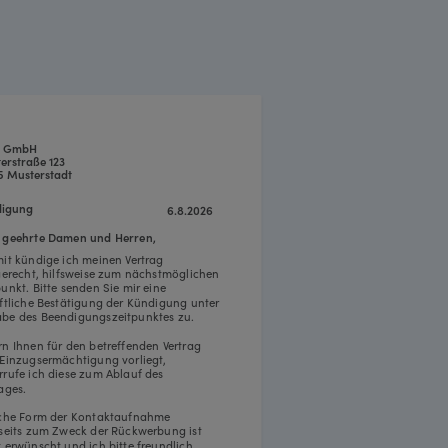
a GmbH
erstraße 123
5 Musterstadt
igung
6.8.2026
 geehrte Damen und Herren,
mit kündige ich meinen Vertrag
tgerecht, hilfsweise zum nächstmöglichen
punkt. Bitte senden Sie mir eine
iftliche Bestätigung der Kündigung unter
be des Beendigungszeitpunktes zu.
rn Ihnen für den betreffenden Vertrag
 Einzugsermächtigung vorliegt,
rrufe ich diese zum Ablauf des
ages.
iche Form der Kontaktaufnahme
rseits zum Zweck der Rückwerbung ist
t erwünscht und ich bitte freundlich