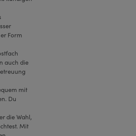
s
sser
her Form
ostfach
n auch die
betreuung
bequem mit
en. Du
er die Wahl,
htest. Mit
en.