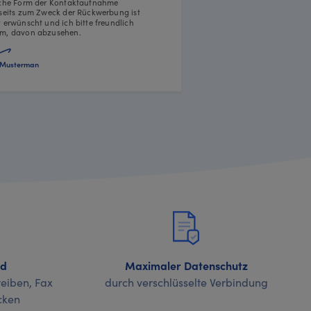
iche Form der Kontaktaufnahme
rseits zum Zweck der Rückwerbung ist
t erwünscht und ich bitte freundlich
m, davon abzusehen.
Musterman
nd
Maximaler Datenschutz
eiben, Fax
durch verschlüsselte Verbindung
cken