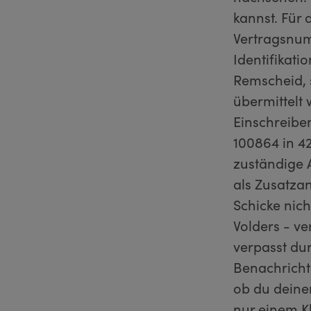
kannst. Für
Vertragsnu
Identifikat
Remscheid, s
übermittelt 
Einschreibe
100864 in 4
zuständige 
als Zusatza
Schicke nic
Volders - v
verpasst du
Benachricht
ob du deine
nur einem K