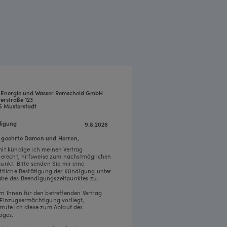
Energie und Wasser Remscheid GmbH
erstraße 123
5 Musterstadt
igung
9.8.2026
 geehrte Damen und Herren,
mit kündige ich meinen Vertrag
tgerecht, hilfsweise zum nächstmöglichen
punkt. Bitte senden Sie mir eine
iftliche Bestätigung der Kündigung unter
be des Beendigungszeitpunktes zu.
rn Ihnen für den betreffenden Vertrag
 Einzugsermächtigung vorliegt,
rrufe ich diese zum Ablauf des
ages.