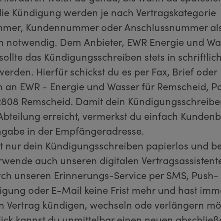
 die Kündigung werden je nach Vertragskategorie
mmer, Kundennummer oder Anschlussnummer al
ion notwendig. Dem Anbieter, EWR Energie und Wa
ollte das Kündigungsschreiben stets in schriftlic
werden. Hierfür schickst du es per Fax, Brief oder
n an EWR - Energie und Wasser für Remscheid, P
2808 Remscheid. Damit dein Kündigungsschreibe
Abteilung erreicht, vermerkst du einfach Kunden
ngabe in der Empfängeradresse.
ht nur dein Kündigungsschreiben papierlos und 
erwende auch unseren digitalen Vertragsassistent
rch unseren Erinnerungs-Service per SMS, Push-
igung oder E-Mail keine Frist mehr und hast imm
n Vertrag kündigen, wechseln ode verlängern möc
lick kannst du unmittelbar einen neuen abschließ