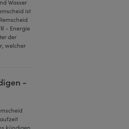
und Wasser
mscheid ist
 Remscheid
WR - Energie
er der
r, welcher
digen -
emscheid
aufzeit
ns kündigen