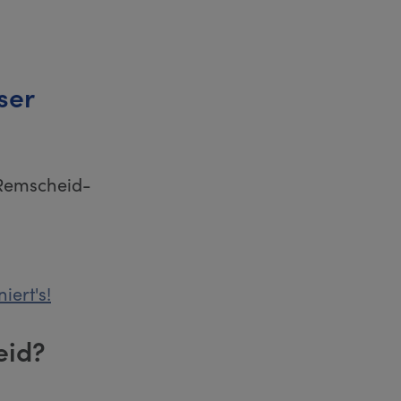
ser
 Remscheid-
ert's!
eid?