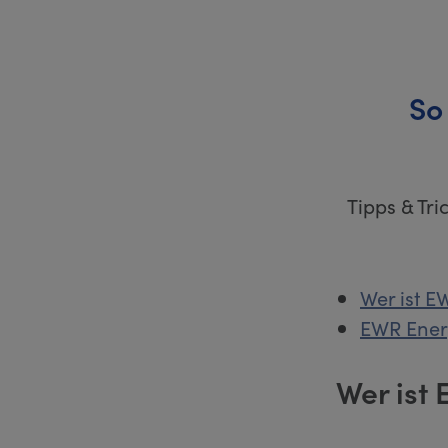
So
Tipps & Tr
Wer ist 
EWR Energ
Wer ist