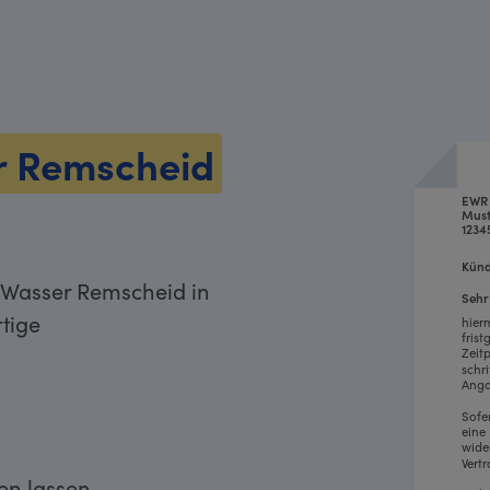
r Remscheid
EWR 
Must
1234
Künd
 Wasser Remscheid in
Sehr
tige
hier
fris
Zeit
schr
Anga
Sofe
eine
wide
Vertr
ken lassen