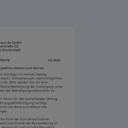
freun.de GmbH
erstraße 123
5 Musterstadt
igung
7.8.2026
 geehrte Damen und Herren,
mit kündige ich meinen Vertrag
tgerecht, hilfsweise zum nächstmöglichen
punkt. Bitte senden Sie mir eine
iftliche Bestätigung der Kündigung unter
be des Beendigungszeitpunktes zu.
rn Ihnen für den betreffenden Vertrag
 Einzugsermächtigung vorliegt,
rrufe ich diese zum Ablauf des
ages.
iche Form der Kontaktaufnahme
rseits zum Zweck der Rückwerbung ist
t erwünscht und ich bitte freundlich