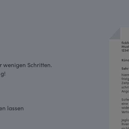
fick
Must
1234
Künd
r wenigen Schritten.
Sehr
g!
hier
fris
Zeit
schr
Anga
Sofe
eine
ken lassen
wide
Vertr
Jegl
Ihre
nich