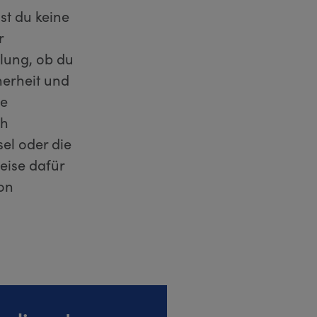
st du keine
r
lung, ob du
herheit und
ne
ch
el oder die
eise dafür
von