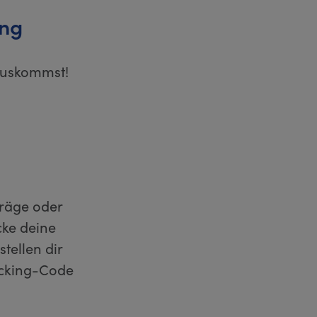
ung
rauskommst!
träge oder
cke deine
tellen dir
acking-Code