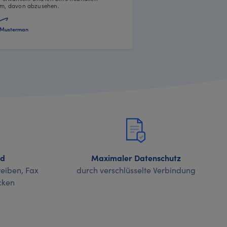
m, davon abzusehen.
Musterman
nd
Maximaler Datenschutz
eiben, Fax
durch verschlüsselte Verbindung
cken