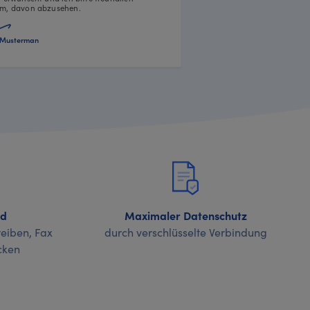
m, davon abzusehen.
Musterman
nd
Maximaler Datenschutz
eiben, Fax
durch verschlüsselte Verbindung
cken