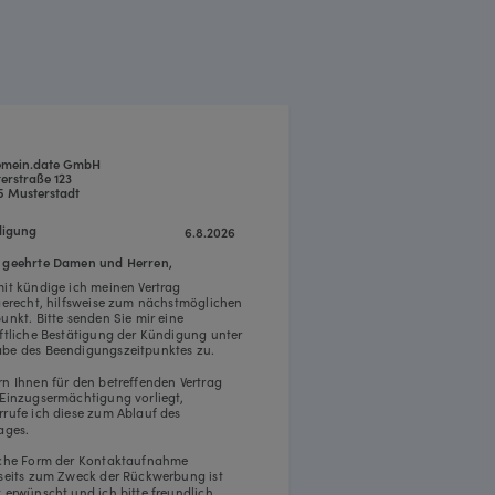
emein.date GmbH
erstraße 123
5 Musterstadt
igung
6.8.2026
 geehrte Damen und Herren,
mit kündige ich meinen Vertrag
tgerecht, hilfsweise zum nächstmöglichen
punkt. Bitte senden Sie mir eine
iftliche Bestätigung der Kündigung unter
be des Beendigungszeitpunktes zu.
rn Ihnen für den betreffenden Vertrag
 Einzugsermächtigung vorliegt,
rrufe ich diese zum Ablauf des
ages.
iche Form der Kontaktaufnahme
rseits zum Zweck der Rückwerbung ist
t erwünscht und ich bitte freundlich