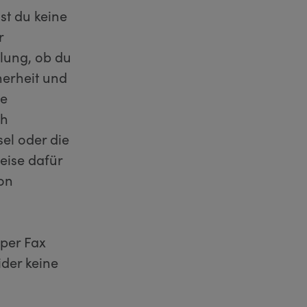
st du keine
r
lung, ob du
herheit und
ne
ch
el oder die
eise dafür
von
 per Fax
ider keine