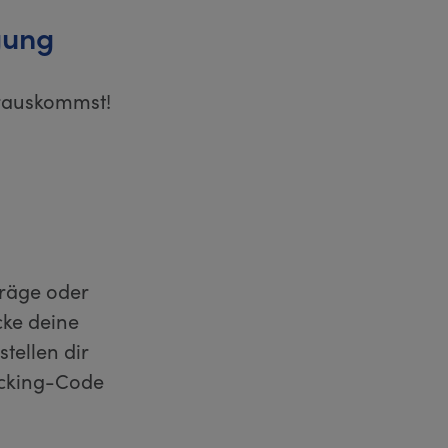
gung
erauskommst!
träge oder
cke deine
tellen dir
acking-Code