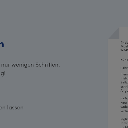
n
find
Must
1234
Künd
 nur wenigen Schritten.
Sehr
g!
hier
fris
Zeit
schr
Anga
Sofe
eine
ken lassen
wide
Vertr
Jegl
Ihre
nich