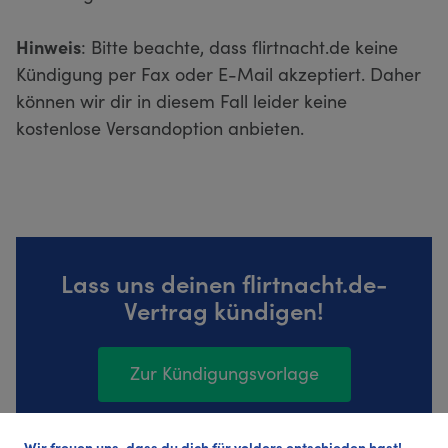
Hinweis
: Bitte beachte, dass flirtnacht.de keine
Kündigung per Fax oder E-Mail akzeptiert. Daher
können wir dir in diesem Fall leider keine
kostenlose Versandoption anbieten.
Lass uns deinen flirtnacht.de-
Vertrag kündigen!
Zur Kündigungsvorlage
Wir freuen uns, dass du dich für volders entschieden hast!