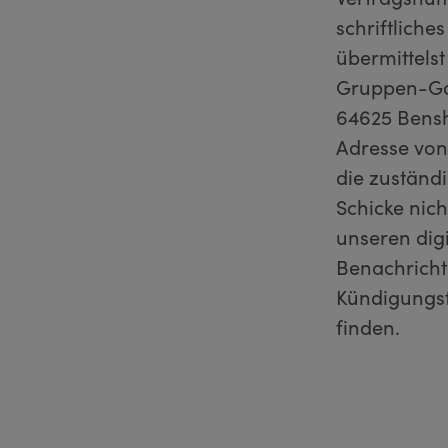
schriftlich
übermittelst
Gruppen-Gas
64625 Bensh
Adresse von
die zuständi
Schicke nic
unseren digi
Benachricht
Kündigungsfr
finden.