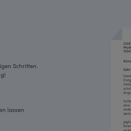
GGE
Must
1234
Künd
gen Schritten.
Sehr
g!
hier
fris
Zeit
schr
Anga
Sofe
eine
ken lassen
wide
Vertr
Jegl
Ihre
nich