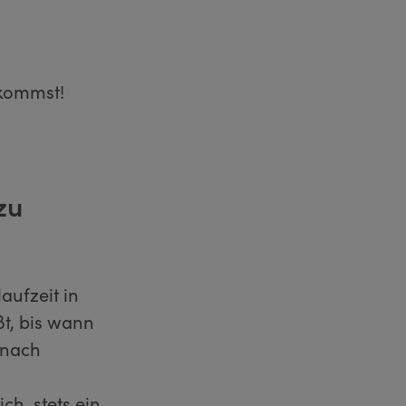
skommst!
zu
aufzeit in
t, bis wann
 nach
ch, stets ein