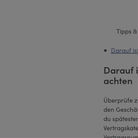
Tipps &
Darauf i
Darauf 
achten
Überprüfe z
den Geschäf
du späteste
Vertragska
Vertragsnumm