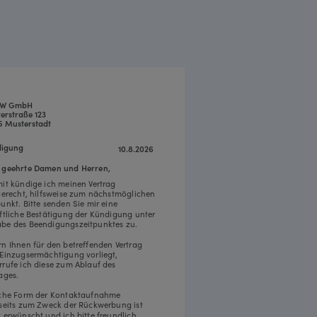
W GmbH
erstraße 123
5 Musterstadt
igung
10.8.2026
 geehrte Damen und Herren,
mit kündige ich meinen Vertrag
tgerecht, hilfsweise zum nächstmöglichen
punkt. Bitte senden Sie mir eine
iftliche Bestätigung der Kündigung unter
be des Beendigungszeitpunktes zu.
rn Ihnen für den betreffenden Vertrag
 Einzugsermächtigung vorliegt,
rrufe ich diese zum Ablauf des
ages.
iche Form der Kontaktaufnahme
rseits zum Zweck der Rückwerbung ist
t erwünscht und ich bitte freundlich