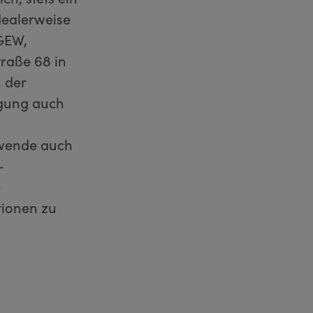
dealerweise
GGEW,
raße 68 in
 der
igung auch
rwende auch
-
e
tionen zu