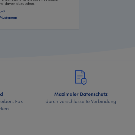
m, davon abzusehen.
Musterman
nd
Maximaler Datenschutz
eiben, Fax
durch verschlüsselte Verbindung
cken