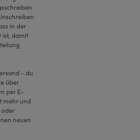
ngsschreiben
Einschreiben
ass in der
ist, damit
teilung
versand - du
le über
m per E-
st mehr und
 oder
einen neuen