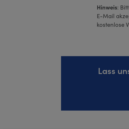
Hinweis
: Bi
E-Mail akzep
kostenlose 
Lass un