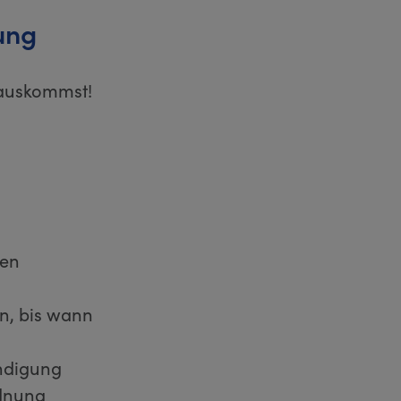
ung
rauskommst!
den
en, bis wann
ündigung
rdnung