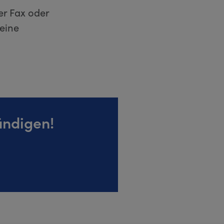
er Fax oder
keine
ündigen!