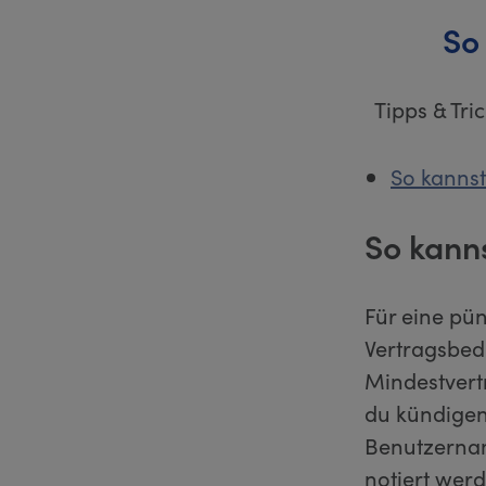
So
Tipps & Tr
So kanns
So kann
Für eine pü
Vertragsbed
Mindestvertr
du kündigen 
Benutzernam
notiert wer