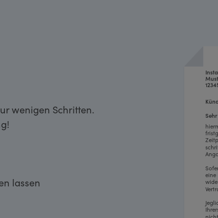
Inst
Must
1234
Künd
ur wenigen Schritten.
Sehr
g!
hier
fris
Zeit
schr
Anga
Sofe
eine
ken lassen
wide
Vertr
Jegl
Ihre
nich