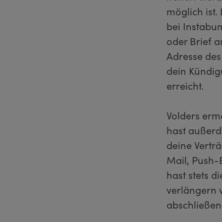
möglich ist.
bei Instabum
oder Brief a
Adresse des 
dein Kündig
erreicht.
Volders erm
hast außerde
deine Vertr
Mail, Push-
hast stets d
verlängern w
abschließen