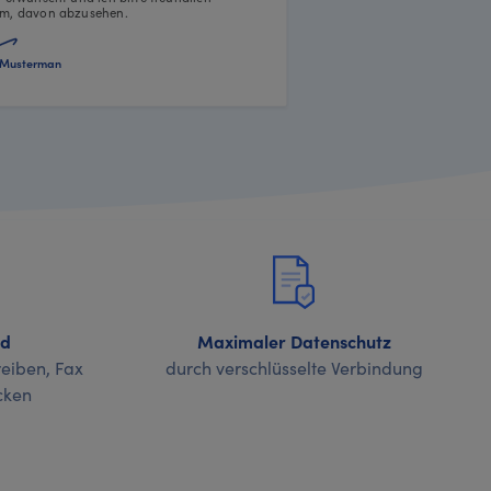
m, davon abzusehen.
Musterman
nd
Maximaler Datenschutz
eiben, Fax
durch verschlüsselte Verbindung
cken