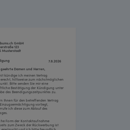
abums.ch GmbH
erstraße 123
5 Musterstadt
igung
7.8.2026
 geehrte Damen und Herren,
mit kündige ich meinen Vertrag
tgerecht, hilfsweise zum nächstmöglichen
punkt. Bitte senden Sie mir eine
iftliche Bestätigung der Kündigung unter
be des Beendigungszeitpunktes zu.
rn Ihnen für den betreffenden Vertrag
 Einzugsermächtigung vorliegt,
rrufe ich diese zum Ablauf des
ages.
iche Form der Kontaktaufnahme
rseits zum Zweck der Rückwerbung ist
t erwünscht und ich bitte freundlich