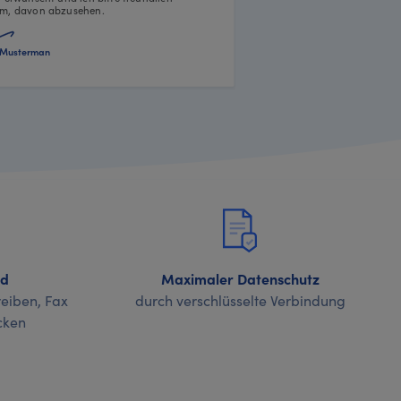
m, davon abzusehen.
Musterman
nd
Maximaler Datenschutz
eiben, Fax
durch verschlüsselte Verbindung
cken