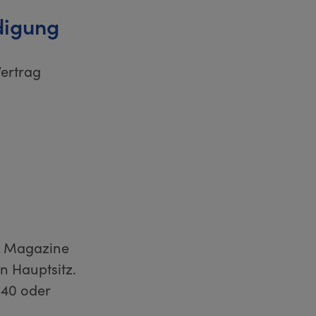
digung
Vertrag
 & Magazine
n Hauptsitz.
840 oder