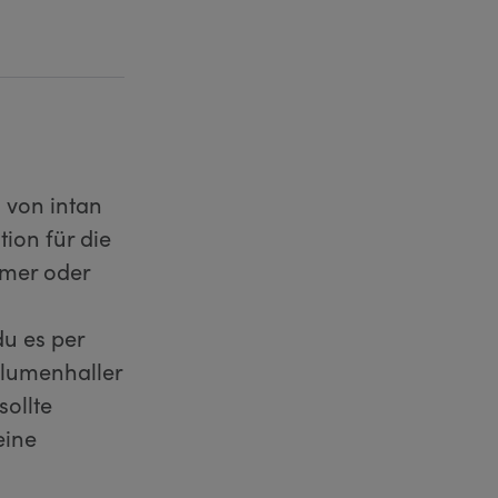
 von intan
tion für die
mmer oder
du es per
Blumenhaller
ollte
eine