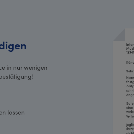
digen
inta
Must
1234
Künd
ce in nur wenigen
Sehr
bestätigung!
hier
fris
Zeit
schr
Anga
Sofe
eine
ken lassen
wide
Vertr
Jegl
Ihre
nich