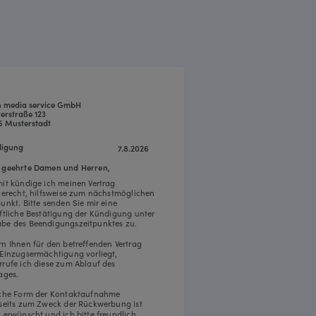
n media service GmbH
erstraße 123
5 Musterstadt
igung
7.8.2026
 geehrte Damen und Herren,
mit kündige ich meinen Vertrag
tgerecht, hilfsweise zum nächstmöglichen
punkt. Bitte senden Sie mir eine
iftliche Bestätigung der Kündigung unter
be des Beendigungszeitpunktes zu.
rn Ihnen für den betreffenden Vertrag
 Einzugsermächtigung vorliegt,
rrufe ich diese zum Ablauf des
ages.
iche Form der Kontaktaufnahme
rseits zum Zweck der Rückwerbung ist
t erwünscht und ich bitte freundlich