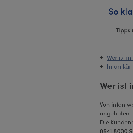
So kl
Tipps 
Wer ist in
Intan kün
Wer ist 
Von intan w
angeboten. 
Die Kundenh
0541 8000 9