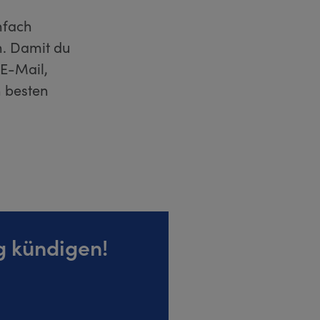
nfach
. Damit du
 E-Mail,
 besten
g kündigen!