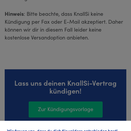
Hinweis
: Bitte beachte, dass KnallSi keine
Kündigung per Fax oder E-Mail akzeptiert. Daher
können wir dir in diesem Fall leider keine
kostenlose Versandoption anbieten.
Lass uns deinen KnallSi-Vertrag
kündigen!
Zur Kündigungsvorlage
Wir freuen uns, dass du dich für volders entschieden hast!