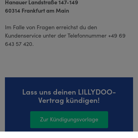
Hanauer Landstraße 147-149
60314 Frankfurt am Main
Im Falle von Fragen erreichst du den
Kundenservice unter der Telefonnummer +49 69
643 57 420.
Lass uns deinen LILLYDOO-
Vertrag kündigen!
Zur Kündigungsvorlage