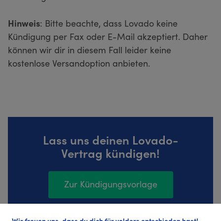
Hinweis
: Bitte beachte, dass Lovado keine
Kündigung per Fax oder E-Mail akzeptiert. Daher
können wir dir in diesem Fall leider keine
kostenlose Versandoption anbieten.
Lass uns deinen Lovado-
Vertrag kündigen!
Zur Kündigungsvorlage
Wir freuen uns, dass du dich für volders entschieden hast!