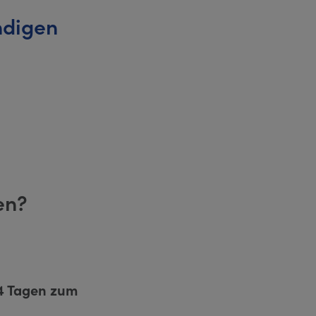
ndigen
en?
4 Tagen zum