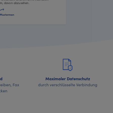
m, davon abzusehen.
Musterman
nd
Maximaler Datenschutz
eiben, Fax
durch verschlüsselte Verbindung
cken