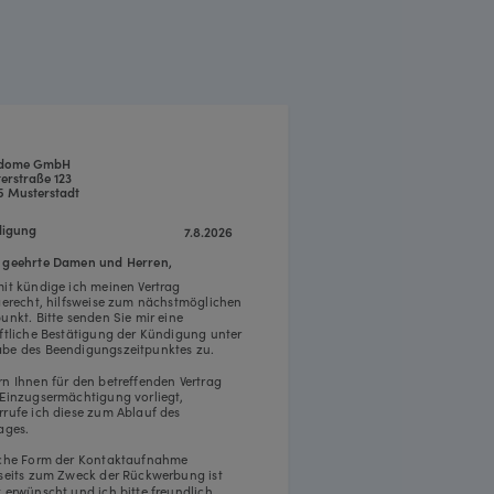
dome GmbH
erstraße 123
5 Musterstadt
igung
7.8.2026
 geehrte Damen und Herren,
mit kündige ich meinen Vertrag
tgerecht, hilfsweise zum nächstmöglichen
punkt. Bitte senden Sie mir eine
iftliche Bestätigung der Kündigung unter
be des Beendigungszeitpunktes zu.
rn Ihnen für den betreffenden Vertrag
 Einzugsermächtigung vorliegt,
rrufe ich diese zum Ablauf des
ages.
iche Form der Kontaktaufnahme
rseits zum Zweck der Rückwerbung ist
t erwünscht und ich bitte freundlich