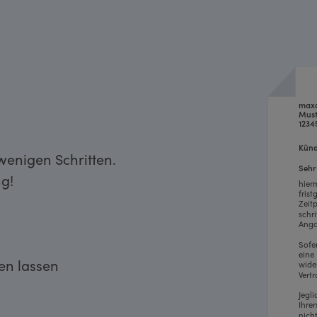
max
Must
1234
Künd
enigen Schritten.
Sehr
g!
hier
fris
Zeit
schr
Anga
Sofe
eine
ken lassen
wide
Vertr
Jegl
Ihre
nich