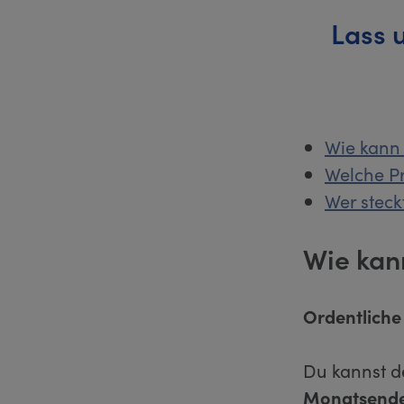
Lass 
Wie kann
Welche P
Wer stec
Wie kan
Ordentlich
Du kannst d
Monatsend