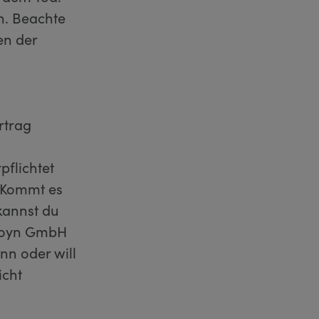
n. Beachte
en der
rtrag
flichtet
. Kommt es
kannst du
 Joyn GmbH
nn oder will
icht