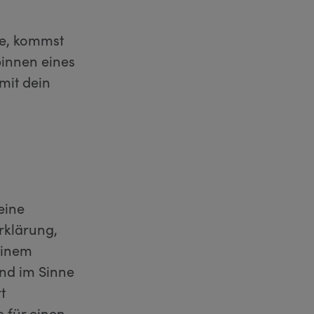
se, kommst
binnen eines
mit dein
eine
rklärung,
einem
nd im Sinne
t
 für einen