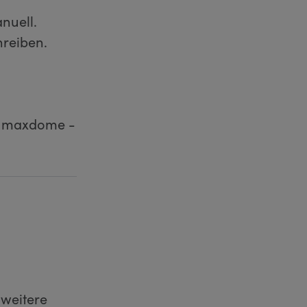
nuell.
hreiben.
on maxdome -
weitere