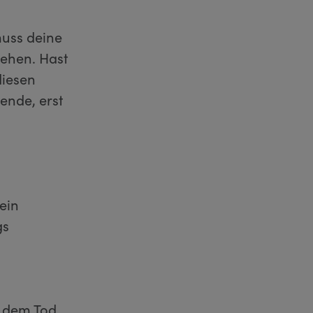
uss deine
ehen. Hast
diesen
ende, erst
ein
gs
 dem Tod.