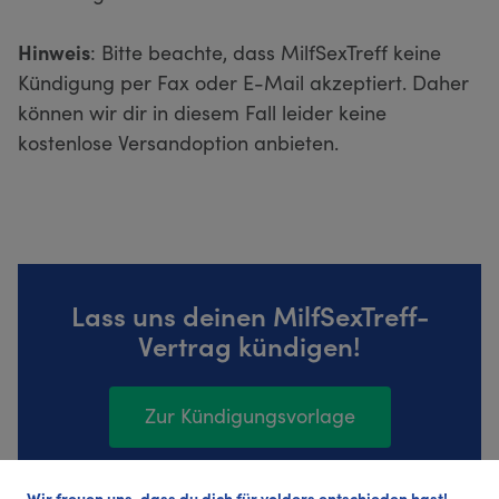
Hinweis
: Bitte beachte, dass MilfSexTreff keine
Kündigung per Fax oder E-Mail akzeptiert. Daher
können wir dir in diesem Fall leider keine
kostenlose Versandoption anbieten.
Lass uns deinen MilfSexTreff-
Vertrag kündigen!
Zur Kündigungsvorlage
Wir freuen uns, dass du dich für volders entschieden hast!