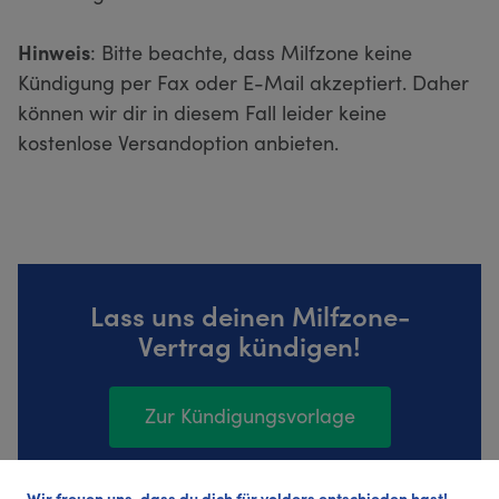
Hinweis
: Bitte beachte, dass Milfzone keine
Kündigung per Fax oder E-Mail akzeptiert. Daher
können wir dir in diesem Fall leider keine
kostenlose Versandoption anbieten.
Lass uns deinen Milfzone-
Vertrag kündigen!
Zur Kündigungsvorlage
Wir freuen uns, dass du dich für volders entschieden hast!