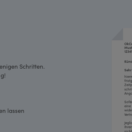
OkC
Must
1234
Künd
enigen Schritten.
Sehr
g!
hier
fris
Zeit
schr
Anga
Sofe
eine
ken lassen
wide
Vertr
Jegl
Ihre
nich