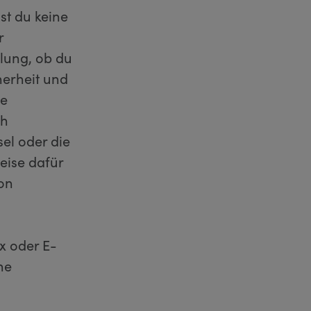
st du keine
r
lung, ob du
herheit und
ne
ch
el oder die
eise dafür
von
x oder E-
ne