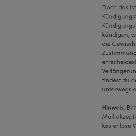
Doch das ist
Kündigungsf
Kündigungsf
kündigen, we
die Gewisshe
Zustimmung 
entscheides
Verlängerun
findest du 
unterwegs o
Hinweis
: Bi
Mail akzepti
kostenlose 