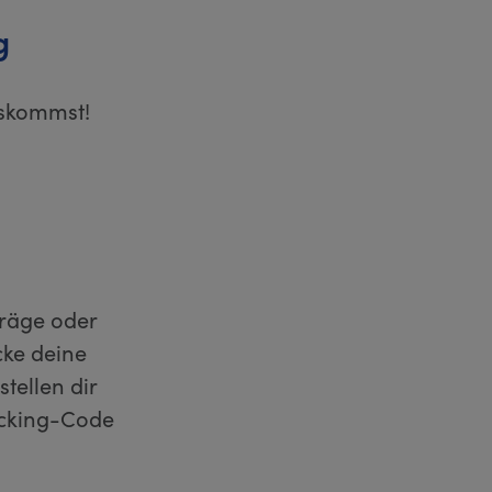
g
uskommst!
träge oder
cke deine
tellen dir
acking-Code