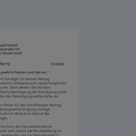
upid GmbH
erstraße 123
5 Musterstadt
igung
7.8.2026
 geehrte Damen und Herren,
mit kündige ich meinen Vertrag
tgerecht, hilfsweise zum nächstmöglichen
punkt. Bitte senden Sie mir eine
iftliche Bestätigung der Kündigung unter
be des Beendigungszeitpunktes zu.
rn Ihnen für den betreffenden Vertrag
 Einzugsermächtigung vorliegt,
rrufe ich diese zum Ablauf des
ages.
iche Form der Kontaktaufnahme
rseits zum Zweck der Rückwerbung ist
t erwünscht und ich bitte freundlich