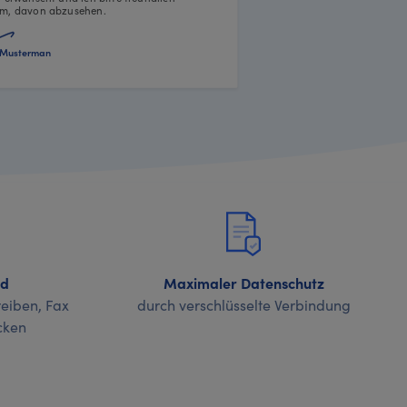
m, davon abzusehen.
Musterman
nd
Maximaler Datenschutz
eiben, Fax
durch verschlüsselte Verbindung
cken