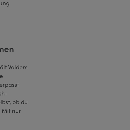
lung
emen
lt Volders
ge
erpasst
sh-
lbst, ob du
 Mit nur