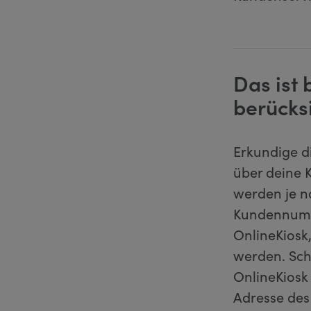
Das ist
berücks
Erkundige d
über deine 
werden je n
Kundennumme
OnlineKiosk,
werden. Sch
OnlineKiosk
Adresse des