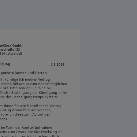
neKiosk GmbH
erstraße 123
5 Musterstadt
igung
7.8.2026
 geehrte Damen und Herren,
mit kündige ich meinen Vertrag
tgerecht, hilfsweise zum nächstmöglichen
punkt. Bitte senden Sie mir eine
iftliche Bestätigung der Kündigung unter
be des Beendigungszeitpunktes zu.
rn Ihnen für den betreffenden Vertrag
 Einzugsermächtigung vorliegt,
rrufe ich diese zum Ablauf des
ages.
iche Form der Kontaktaufnahme
rseits zum Zweck der Rückwerbung ist
t erwünscht und ich bitte freundlich