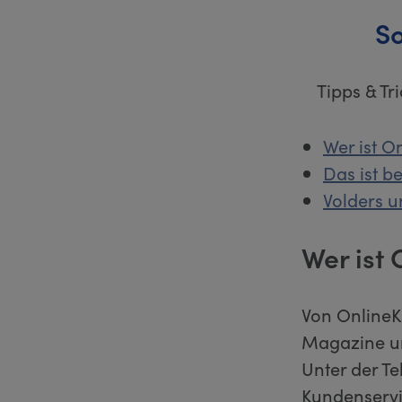
So
Tipps & T
Wer ist O
Das ist b
Volders u
Wer ist 
Von OnlineK
Magazine un
Unter der T
Kundenservi