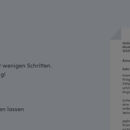
Onli
Must
1234
Künd
r wenigen Schritten.
Sehr
g!
hier
fris
Zeit
schr
Anga
Sofe
eine
ken lassen
wide
Vertr
Jegl
Ihre
nich