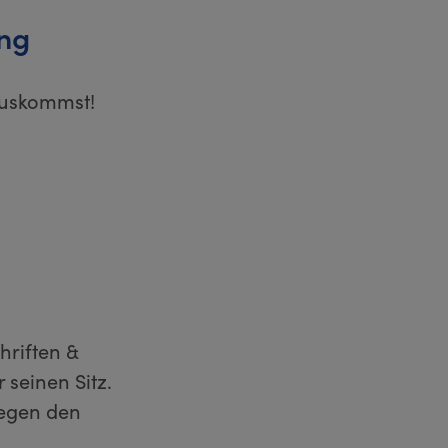
ung
auskommst!
hriften &
seinen Sitz.
iegen den