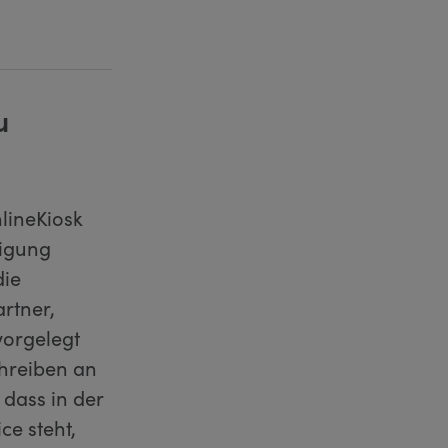
u
lineKiosk
digung
die
rtner,
vorgelegt
chreiben an
dass in der
e steht,