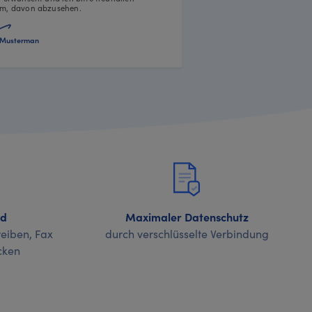
m, davon abzusehen.
Musterman
nd
Maximaler Datenschutz
eiben, Fax
durch verschlüsselte Verbindung
cken