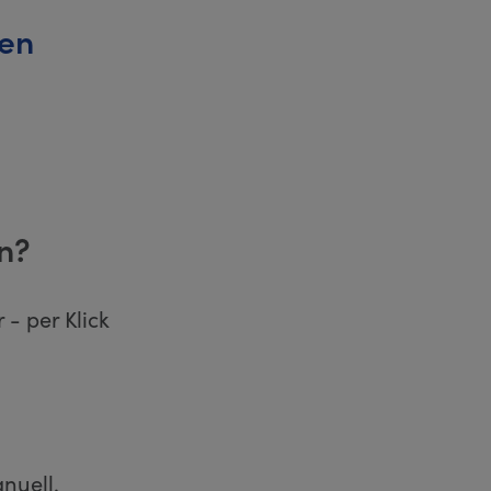
gen
n?
 - per Klick
nuell.