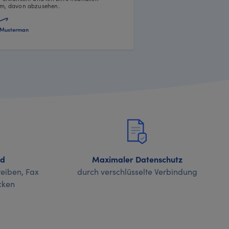
m, davon abzusehen.
Musterman
nd
Maximaler Datenschutz
eiben, Fax
durch verschlüsselte Verbindung
cken