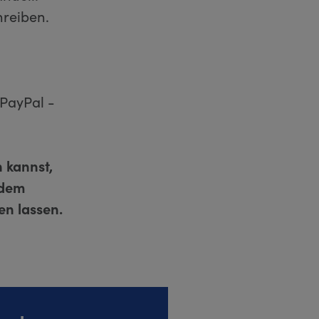
hreiben.
 PayPal -
 kannst,
 dem
n lassen.