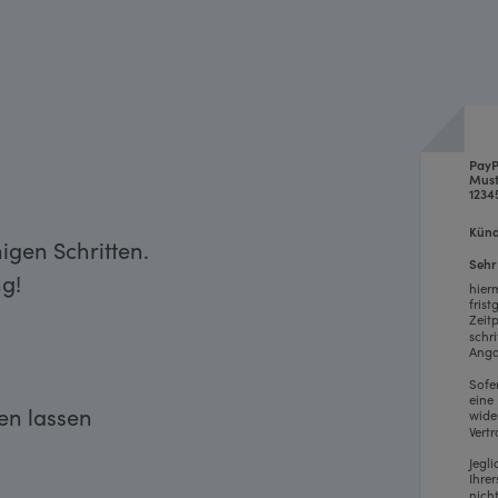
Pay
Must
1234
Künd
igen Schritten.
Sehr
g!
hier
fris
Zeit
schr
Anga
Sofe
eine
ken lassen
wide
Vertr
Jegl
Ihre
nich