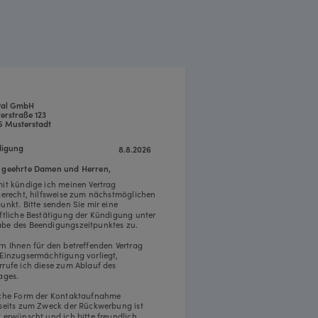
Pal GmbH
erstraße 123
5 Musterstadt
igung
8.8.2026
 geehrte Damen und Herren,
mit kündige ich meinen Vertrag
tgerecht, hilfsweise zum nächstmöglichen
punkt. Bitte senden Sie mir eine
iftliche Bestätigung der Kündigung unter
be des Beendigungszeitpunktes zu.
rn Ihnen für den betreffenden Vertrag
 Einzugsermächtigung vorliegt,
rrufe ich diese zum Ablauf des
ages.
iche Form der Kontaktaufnahme
rseits zum Zweck der Rückwerbung ist
t erwünscht und ich bitte freundlich