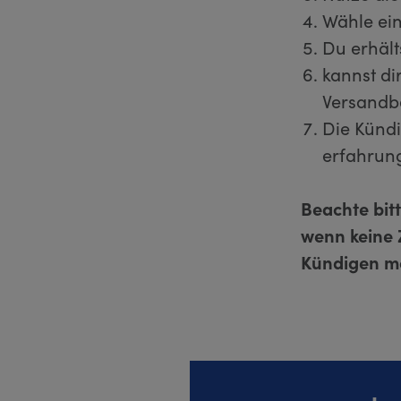
Wähle ein
Du erhält
kannst di
Versandb
Die Kündi
erfahrun
Beachte bit
wenn keine 
Kündigen mö