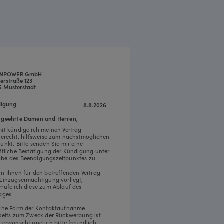
INPOWER GmbH
erstraße 123
5 Musterstadt
igung
8.8.2026
 geehrte Damen und Herren,
mit kündige ich meinen Vertrag
tgerecht, hilfsweise zum nächstmöglichen
punkt. Bitte senden Sie mir eine
iftliche Bestätigung der Kündigung unter
be des Beendigungszeitpunktes zu.
rn Ihnen für den betreffenden Vertrag
 Einzugsermächtigung vorliegt,
rrufe ich diese zum Ablauf des
ages.
iche Form der Kontaktaufnahme
rseits zum Zweck der Rückwerbung ist
t erwünscht und ich bitte freundlich