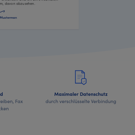
m, davon abzusehen.
Musterman
nd
Maximaler Datenschutz
eiben, Fax
durch verschlüsselte Verbindung
cken