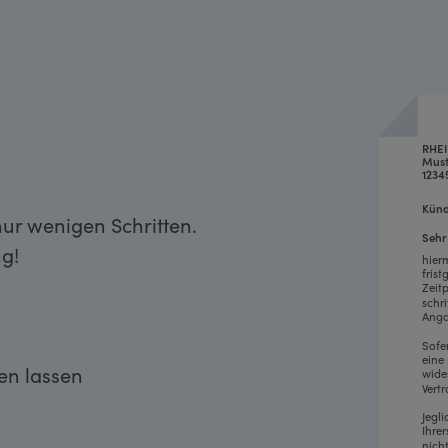
RHE
Must
1234
Künd
ur wenigen Schritten.
Sehr
g!
hier
fris
Zeit
schr
Anga
Sofe
eine
ken lassen
wide
Vertr
Jegl
Ihre
nich