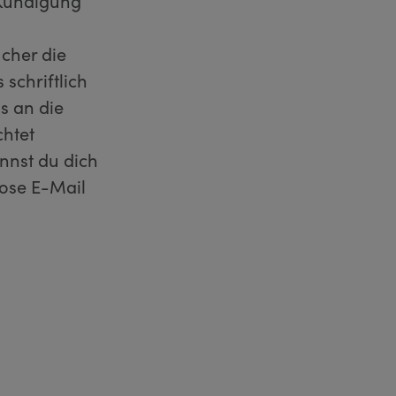
 Kündigung
ucher die
schriftlich
s an die
chtet
nnst du dich
lose E-Mail