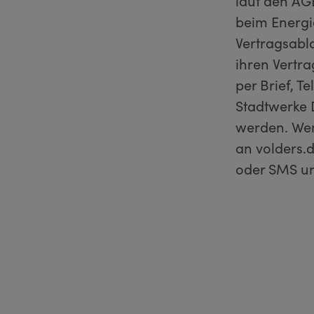
laut den AG
beim Energie
Vertragsabl
ihren Vertr
per Brief, T
Stadtwerke 
werden. Wen
an volders.d
oder SMS u