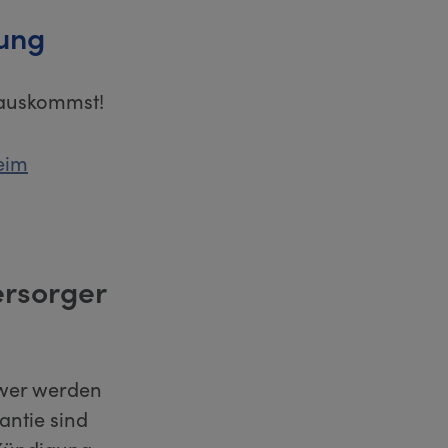
ung
rauskommst!
eim
ersorger
ower werden
antie sind