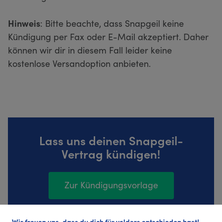
Hinweis
: Bitte beachte, dass Snapgeil keine
Kündigung per Fax oder E-Mail akzeptiert. Daher
können wir dir in diesem Fall leider keine
kostenlose Versandoption anbieten.
Lass uns deinen Snapgeil-
Vertrag kündigen!
Zur Kündigungsvorlage
Wir freuen uns, dass du dich für volders entschieden hast!