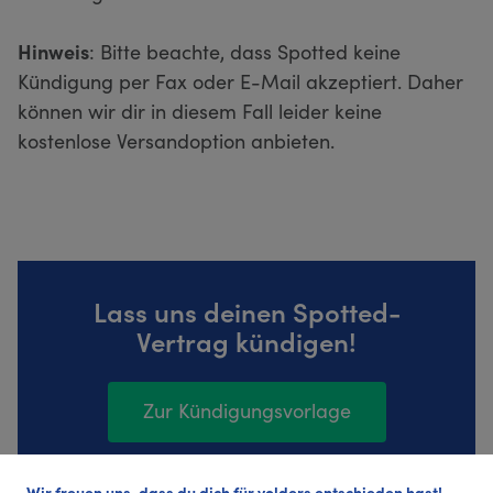
Hinweis
: Bitte beachte, dass Spotted keine
Kündigung per Fax oder E-Mail akzeptiert. Daher
können wir dir in diesem Fall leider keine
kostenlose Versandoption anbieten.
Lass uns deinen Spotted-
Vertrag kündigen!
Zur Kündigungsvorlage
Wir freuen uns, dass du dich für volders entschieden hast!