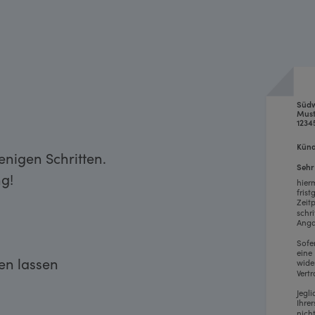
Süd
Must
1234
Künd
nigen Schritten.
Sehr
g!
hier
fris
Zeit
schr
Anga
Sofe
eine
ken lassen
wide
Vertr
Jegl
Ihre
nich