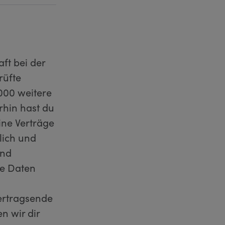
aft bei der
rüfte
000 weitere
rhin hast du
ine Verträge
lich und
und
se Daten
ertragsende
n wir dir