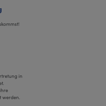
g
uskommst!
rtretung in
t.
ihre
t werden.