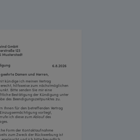
wind GmbH
erstraße 123
5 Musterstadt
igung
6.8.2026
 geehrte Damen und Herren,
mit kündige ich meinen Vertrag
tgerecht, hilfsweise zum nächstmöglichen
punkt. Bitte senden Sie mir eine
iftliche Bestätigung der Kündigung unter
be des Beendigungszeitpunktes zu.
rn Ihnen für den betreffenden Vertrag
 Einzugsermächtigung vorliegt,
rrufe ich diese zum Ablauf des
ages.
iche Form der Kontaktaufnahme
rseits zum Zweck der Rückwerbung ist
t erwünscht und ich bitte freundlich