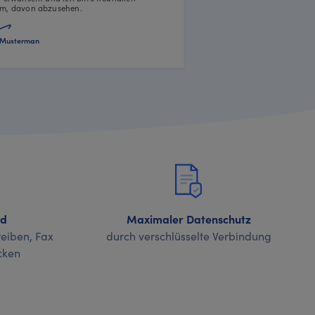
m, davon abzusehen.
Musterman
nd
Maximaler Datenschutz
eiben, Fax
durch verschlüsselte Verbindung
cken