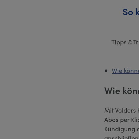
So 
Tipps & T
Wie könne
Wie kön
Mit Volders 
Abos per Kl
Kündigung di
anschließen