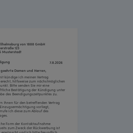
ilhelmsburg von 1888 GmbH
erstraße 123
5 Musterstadt
igung
7.8.2026
 geehrte Damen und Herren,
mit kündige ich meinen Vertrag
tgerecht, hilfsweise zum nächstmöglichen
punkt. Bitte senden Sie mir eine
iftliche Bestätigung der Kündigung unter
be des Beendigungszeitpunktes zu.
rn Ihnen für den betreffenden Vertrag
 Einzugsermächtigung vorliegt,
rrufe ich diese zum Ablauf des
ages.
iche Form der Kontaktaufnahme
rseits zum Zweck der Rückwerbung ist
t erwünscht und ich bitte freundlich