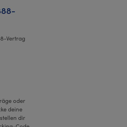
888-
88-Vertrag
träge oder
cke deine
tellen dir
acking-Code