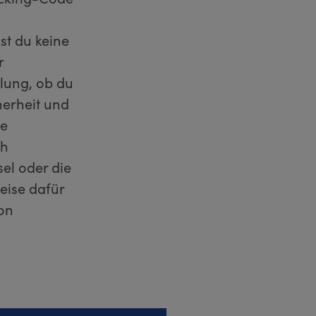
st du keine
r
lung, ob du
herheit und
ne
ch
el oder die
eise dafür
von