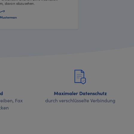
m, davon abzusehen.
Musterman
nd
Maximaler Datenschutz
eiben, Fax
durch verschlüsselte Verbindung
cken