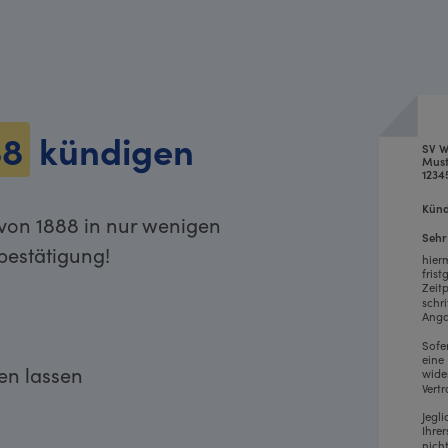
88
kündigen
SV W
Must
1234
Künd
von 1888 in nur wenigen
Sehr
bestätigung!
hier
fris
Zeit
schr
Anga
Sofe
eine
ken lassen
wide
Vertr
Jegl
Ihre
nich