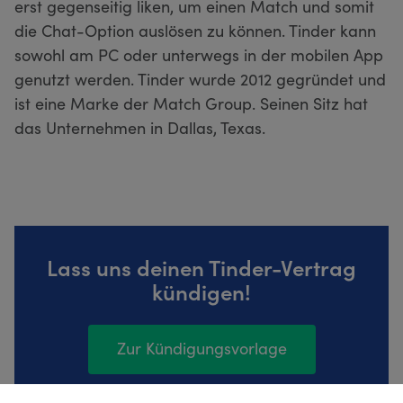
erst gegenseitig liken, um einen Match und somit
die Chat-Option auslösen zu können. Tinder kann
sowohl am PC oder unterwegs in der mobilen App
genutzt werden. Tinder wurde 2012 gegründet und
ist eine Marke der Match Group. Seinen Sitz hat
das Unternehmen in Dallas, Texas.
Lass uns deinen Tinder-Vertrag
kündigen!
Zur Kündigungsvorlage