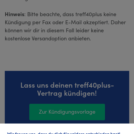
Hinweis
: Bitte beachte, dass treff40plus keine
Kündigung per Fax oder E-Mail akzeptiert. Daher
können wir dir in diesem Fall leider keine
kostenlose Versandoption anbieten.
Lass uns deinen treff40plus-
Vertrag kündigen!
Zur Kündigungsvorlage
Wir freuen uns, dass du dich für volders entschieden hast!