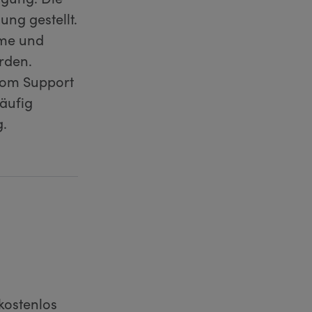
ung gestellt.
mme und
rden.
vom Support
häufig
g.
kostenlos