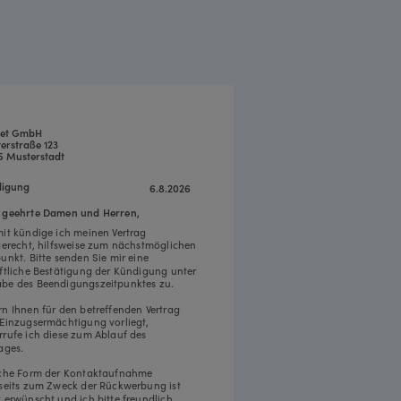
net GmbH
erstraße 123
5 Musterstadt
igung
6.8.2026
 geehrte Damen und Herren,
mit kündige ich meinen Vertrag
tgerecht, hilfsweise zum nächstmöglichen
punkt. Bitte senden Sie mir eine
iftliche Bestätigung der Kündigung unter
be des Beendigungszeitpunktes zu.
rn Ihnen für den betreffenden Vertrag
 Einzugsermächtigung vorliegt,
rrufe ich diese zum Ablauf des
ages.
iche Form der Kontaktaufnahme
rseits zum Zweck der Rückwerbung ist
t erwünscht und ich bitte freundlich