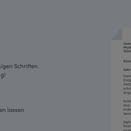
Use
Must
1234
Künd
igen Schritten.
Sehr
g!
hier
fris
Zeit
schr
Anga
Sofe
eine
ken lassen
wide
Vertr
Jegl
Ihre
nich