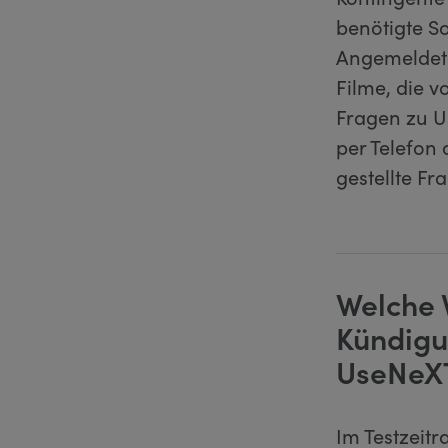
benötigte So
Angemeldete
Filme, die v
Fragen zu 
per Telefon
gestellte Fr
Welche 
Kündigu
UseNeX
Im Testzeitr