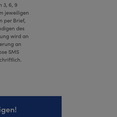
 3, 6, 9
m jeweiligen
 per Brief,
ndigen des
igung wird an
nerung an
lose SMS
riftlich.
igen!