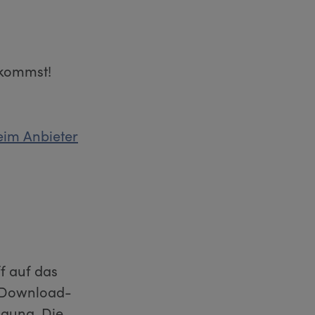
skommst!
eim Anbieter
f auf das
ge Download-
ügung. Die