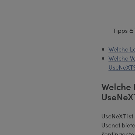
Tipps &
Welche Le
Welche Ve
UseNeXT
Welche 
UseNeX
UseNeXT ist 
Usenet biete
Kontingente