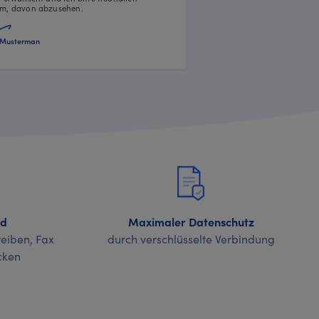
m, davon abzusehen.
Musterman
nd
Maximaler Datenschutz
eiben, Fax
durch verschlüsselte Verbindung
cken