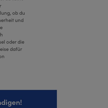
r
lung, ob du
herheit und
ne
ch
el oder die
eise dafür
von
ndigen!