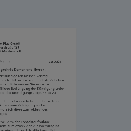
o Plus GmbH
erstraße 123
5 Musterstadt
igung
7.8.2026
 geehrte Damen und Herren,
mit kündige ich meinen Vertrag
tgerecht, hilfsweise zum nächstmöglichen
punkt. Bitte senden Sie mir eine
iftliche Bestätigung der Kündigung unter
be des Beendigungszeitpunktes zu.
rn Ihnen für den betreffenden Vertrag
 Einzugsermächtigung vorliegt,
rrufe ich diese zum Ablauf des
ages.
iche Form der Kontaktaufnahme
rseits zum Zweck der Rückwerbung ist
t erwünscht und ich bitte freundlich