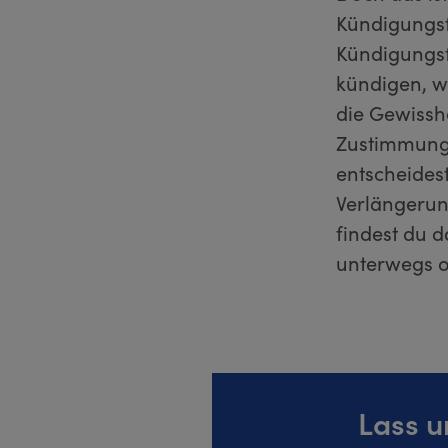
Kündigungsf
Kündigungsf
kündigen, we
die Gewisshe
Zustimmung 
entscheides
Verlängerun
findest du 
unterwegs o
Lass u