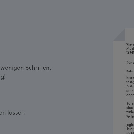
Vime
Must
1234
Künd
 wenigen Schritten.
Sehr
g!
hier
fris
Zeit
schr
Anga
Sofe
eine
ken lassen
wide
Vertr
Jegl
Ihre
nich