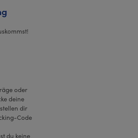
ng
auskommst!
träge oder
cke deine
tellen dir
acking-Code
st du keine