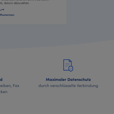
m, davon abzusehen.
Musterman
nd
Maximaler Datenschutz
eiben, Fax
durch verschlüsselte Verbindung
cken