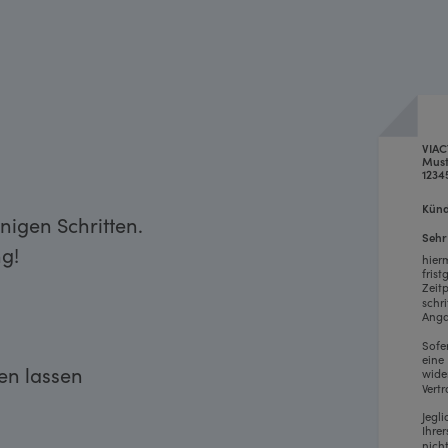
VIAC
Must
1234
Künd
nigen Schritten.
Sehr
g!
hier
fris
Zeit
schr
Anga
Sofe
eine
ken lassen
wide
Vertr
Jegl
Ihre
nich