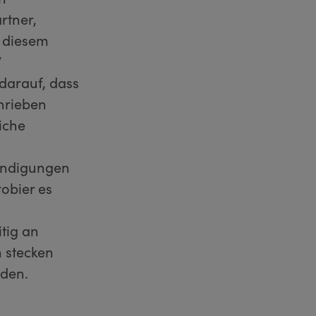
rtner,
s diesem
V
darauf, dass
hrieben
iche
Kündigungen
obier es
tig an
n stecken
nden.