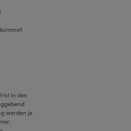
g
uskommst!
rist in den
laggebend
ng werden je
mer,
n