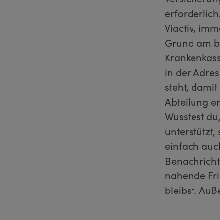
erforderlic
Viactiv, imm
Grund am be
Krankenkass
in der Adre
steht, damit
Abteilung er
Wusstest du
unterstützt,
einfach auc
Benachrichti
nahende Fri
bleibst. Auß