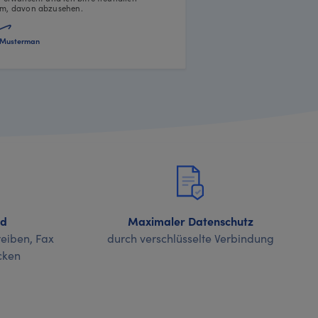
m, davon abzusehen.
Musterman
nd
Maximaler Datenschutz
eiben, Fax
durch verschlüsselte Verbindung
cken