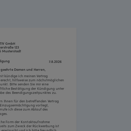
TIV GmbH
erstraße 123
5 Musterstadt
igung
7.8.2026
 geehrte Damen und Herren,
mit kündige ich meinen Vertrag
tgerecht, hilfsweise zum nächstmöglichen
punkt. Bitte senden Sie mir eine
iftliche Bestätigung der Kündigung unter
be des Beendigungszeitpunktes zu.
rn Ihnen für den betreffenden Vertrag
 Einzugsermächtigung vorliegt,
rrufe ich diese zum Ablauf des
ages.
iche Form der Kontaktaufnahme
rseits zum Zweck der Rückwerbung ist
t erwünscht und ich bitte freundlich