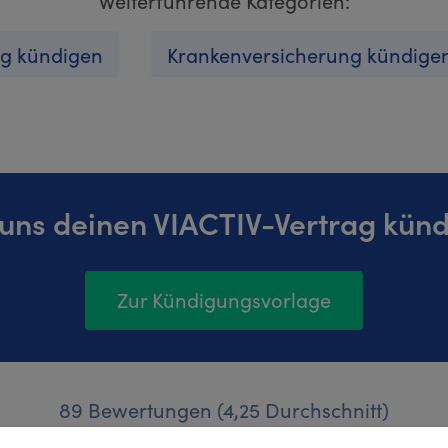
Weiterführende Kategorien:
ng kündigen
Krankenversicherung kündige
 uns deinen VIACTIV-Vertrag künd
Zur Kündigungsvorlage
89 Bewertungen (4,25 Durchschnitt)