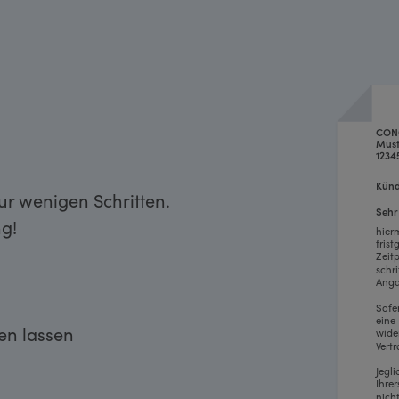
CON
Must
1234
Künd
r wenigen Schritten.
Sehr
g!
hier
fris
Zeit
schr
Anga
Sofe
eine
ken lassen
wide
Vertr
Jegl
Ihre
nich