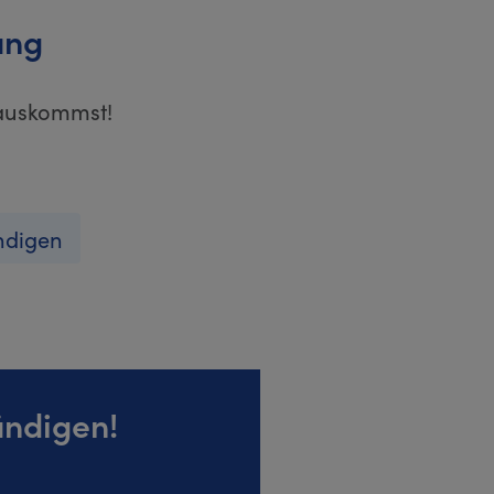
ung
rauskommst!
ndigen
ndigen!