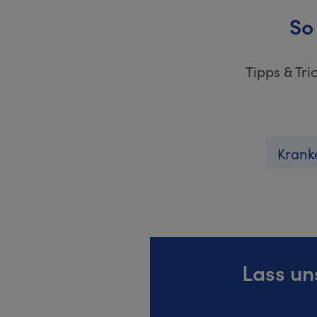
So
Tipps & Tr
Krank
Lass u