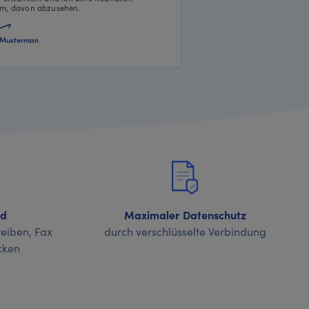
m, davon abzusehen.
Musterman
nd
Maximaler Datenschutz
eiben, Fax
durch verschlüsselte Verbindung
cken