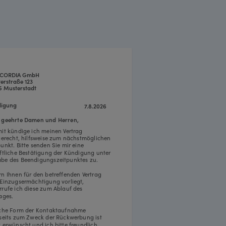
CORDIA GmbH
erstraße 123
5 Musterstadt
igung
7.8.2026
 geehrte Damen und Herren,
mit kündige ich meinen Vertrag
tgerecht, hilfsweise zum nächstmöglichen
punkt. Bitte senden Sie mir eine
iftliche Bestätigung der Kündigung unter
be des Beendigungszeitpunktes zu.
rn Ihnen für den betreffenden Vertrag
 Einzugsermächtigung vorliegt,
rrufe ich diese zum Ablauf des
ages.
iche Form der Kontaktaufnahme
rseits zum Zweck der Rückwerbung ist
t erwünscht und ich bitte freundlich