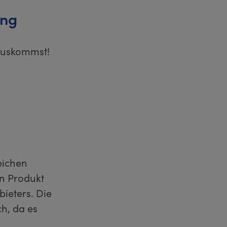
ung
rauskommst!
eichen
in Produkt
ieters. Die
h, da es