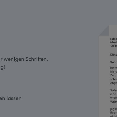
Edek
Must
1234
Künd
r wenigen Schritten.
Sehr
g!
hier
fris
Zeit
schr
Anga
Sofe
eine
ken lassen
wide
Vertr
Jegl
Ihre
nich