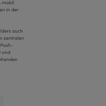
A mobil
en in der
lders auch
m zentralen
 Push-
t und
tehenden