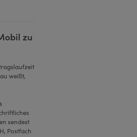
Mobil zu
tragslaufzeit
au weißt,
s
chriftliches
en sendest
H, Postfach