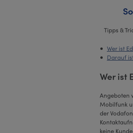
So
Tipps & Tr
Wer ist E
Darauf is
Wer ist
Angeboten w
Mobilfunk u
der Vodafone
Kontaktaufna
keine Kunden