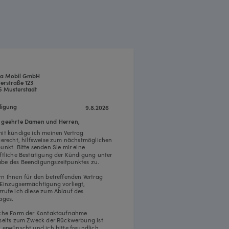
a Mobil GmbH
erstraße 123
5 Musterstadt
igung
9.8.2026
 geehrte Damen und Herren,
mit kündige ich meinen Vertrag
tgerecht, hilfsweise zum nächstmöglichen
punkt. Bitte senden Sie mir eine
iftliche Bestätigung der Kündigung unter
be des Beendigungszeitpunktes zu.
rn Ihnen für den betreffenden Vertrag
 Einzugsermächtigung vorliegt,
rrufe ich diese zum Ablauf des
ages.
iche Form der Kontaktaufnahme
rseits zum Zweck der Rückwerbung ist
t erwünscht und ich bitte freundlich