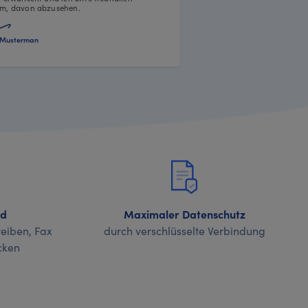
m, davon abzusehen.
Musterman
nd
Maximaler Datenschutz
eiben, Fax
durch verschlüsselte Verbindung
cken