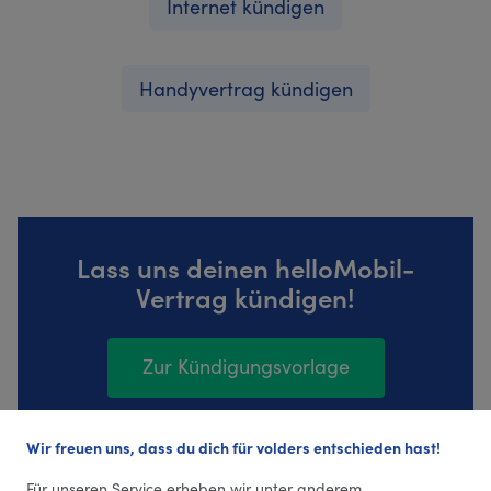
Internet kündigen
Handyvertrag kündigen
Lass uns deinen helloMobil-
Vertrag kündigen!
Zur Kündigungsvorlage
Wir freuen uns, dass du dich für volders entschieden hast!
362 Bewertungen (4,37 Durchschnitt)
Für unseren Service erheben wir unter anderem