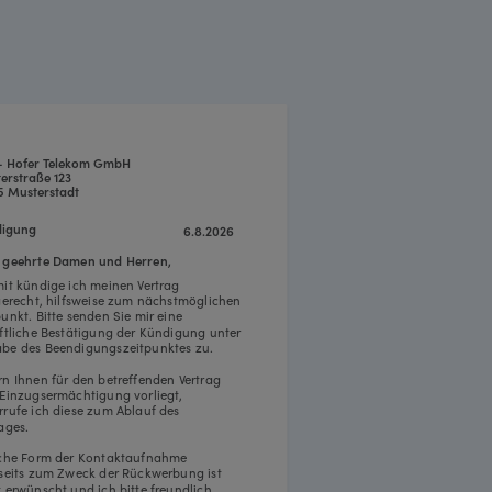
- Hofer Telekom GmbH
erstraße 123
5 Musterstadt
igung
6.8.2026
 geehrte Damen und Herren,
mit kündige ich meinen Vertrag
tgerecht, hilfsweise zum nächstmöglichen
punkt. Bitte senden Sie mir eine
iftliche Bestätigung der Kündigung unter
be des Beendigungszeitpunktes zu.
rn Ihnen für den betreffenden Vertrag
 Einzugsermächtigung vorliegt,
rrufe ich diese zum Ablauf des
ages.
iche Form der Kontaktaufnahme
rseits zum Zweck der Rückwerbung ist
t erwünscht und ich bitte freundlich