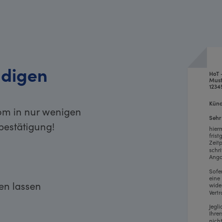
digen
HoT 
Must
1234
Künd
kom in nur wenigen
Sehr
bestätigung!
hier
fris
Zeit
schr
Anga
Sofe
eine
ken lassen
wide
Vertr
Jegl
Ihre
nich