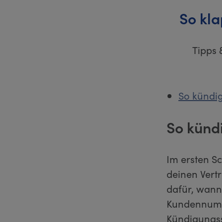
So kl
Tipps 
So kündig
So kündi
Im ersten Sc
deinen Vert
dafür, wann
Kundennumme
Kündigungss