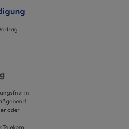
digung
Vertrag
ig
ungsfrist in
maßgebend
er oder
r Telekom