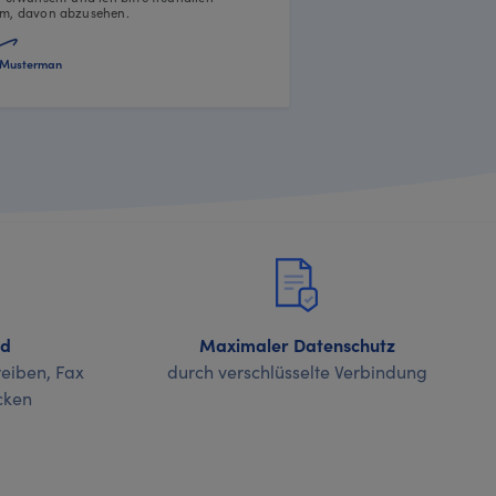
m, davon abzusehen.
Musterman
nd
Maximaler Datenschutz
eiben, Fax
durch verschlüsselte Verbindung
cken