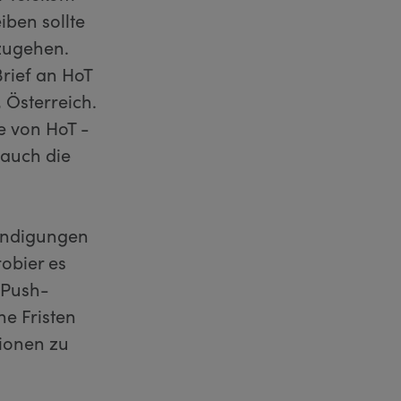
iben sollte
 zugehen.
Brief an HoT
 Österreich.
e von HoT -
 auch die
Kündigungen
obier es
 Push-
e Fristen
tionen zu