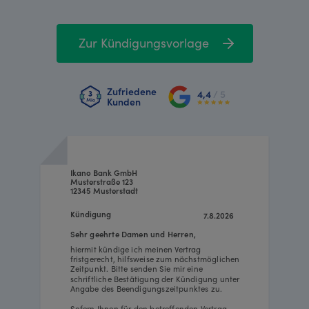
Zur Kündigungsvorlage
Zufriedene
4,4
/ 5
Kunden
Ikano Bank GmbH
Musterstraße 123
12345 Musterstadt
Kündigung
7.8.2026
Sehr geehrte Damen und Herren,
hiermit kündige ich meinen Vertrag
fristgerecht, hilfsweise zum nächstmöglichen
Zeitpunkt. Bitte senden Sie mir eine
schriftliche Bestätigung der Kündigung unter
Angabe des Beendigungszeitpunktes zu.
Sofern Ihnen für den betreffenden Vertrag