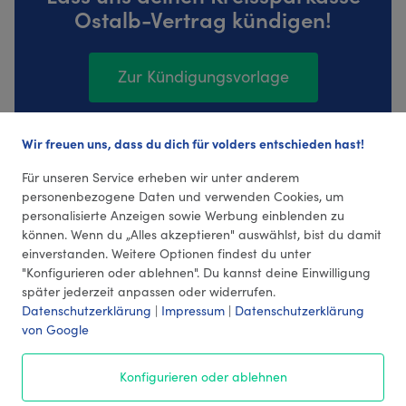
Ostalb-Vertrag kündigen!
Zur Kündigungsvorlage
Wir freuen uns, dass du dich für volders entschieden hast!
17 Bewertungen (4,18 Durchschnitt)
Für unseren Service erheben wir unter anderem
personenbezogene Daten und verwenden Cookies, um
personalisierte Anzeigen sowie Werbung einblenden zu
können. Wenn du „Alles akzeptieren" auswählst, bist du damit
einverstanden. Weitere Optionen findest du unter
"Konfigurieren oder ablehnen". Du kannst deine Einwilligung
später jederzeit anpassen oder widerrufen.
Datenschutzerklärung
|
Impressum
|
Datenschutzerklärung
von Google
© 2026 volders GmbH
Konfigurieren oder ablehnen
Impressum
AGB
¹ Preise
Datenschutz