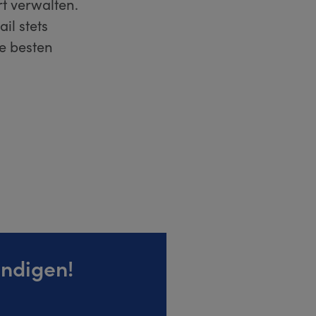
t verwalten.
il stets
ie besten
ndigen!