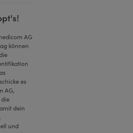
pt's!
 medicom AG
trag können
die
ntifikation
das
schicke es
om AG,
 die
amit dein
.
ell und