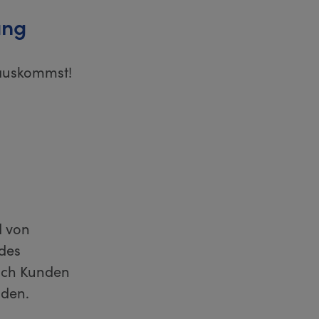
ung
rauskommst!
d von
 des
sich Kunden
den.