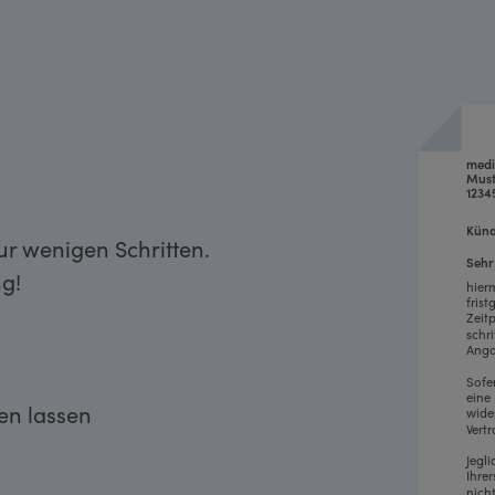
med
Must
1234
Künd
r wenigen Schritten.
Sehr
g!
hier
fris
Zeit
schr
Anga
Sofe
eine
ken lassen
wide
Vertr
Jegl
Ihre
nich