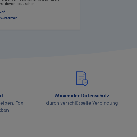
m, davon abzusehen.
Musterman
nd
Maximaler Datenschutz
eiben, Fax
durch verschlüsselte Verbindung
cken