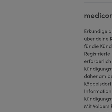
medicom
Erkundige d
über deine 
für die Kün
Registrierte
erforderlic
Kündigungssc
daher am be
Köppelsdorfe
Information
Kündigungss
Mit Volders 