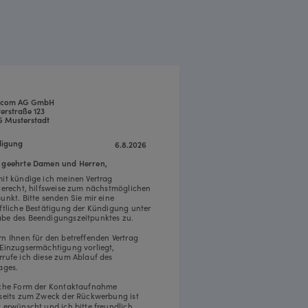
icom AG GmbH
erstraße 123
5 Musterstadt
igung
6.8.2026
 geehrte Damen und Herren,
mit kündige ich meinen Vertrag
tgerecht, hilfsweise zum nächstmöglichen
punkt. Bitte senden Sie mir eine
iftliche Bestätigung der Kündigung unter
be des Beendigungszeitpunktes zu.
rn Ihnen für den betreffenden Vertrag
 Einzugsermächtigung vorliegt,
rrufe ich diese zum Ablauf des
ages.
iche Form der Kontaktaufnahme
rseits zum Zweck der Rückwerbung ist
t erwünscht und ich bitte freundlich