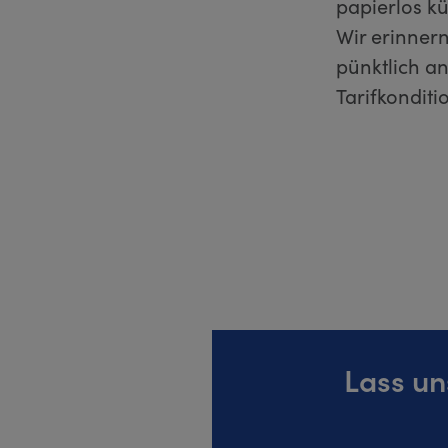
papierlos k
Wir erinner
pünktlich an
Tarifkonditi
Lass u