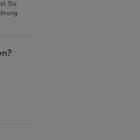
st. Du
rdnung
en?