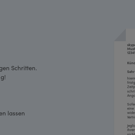
sky
Must
1234
Künd
gen Schritten.
Sehr
g!
hier
fris
Zeit
schr
Anga
Sofe
eine
ken lassen
wide
Vertr
Jegl
Ihre
nich