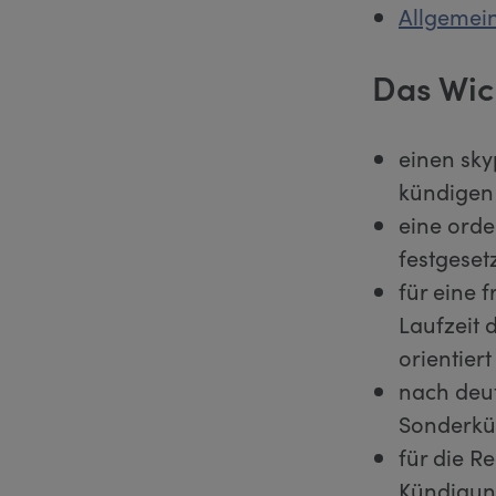
Allgemei
Das Wic
einen sky
kündigen
eine orde
festgeset
für eine 
Laufzeit 
orientiert
nach deut
Sonderkün
für die R
Kündigun