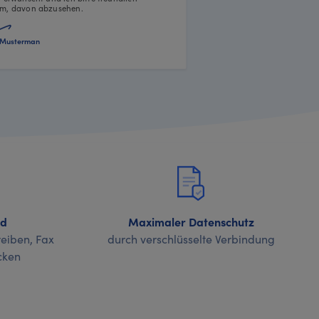
m, davon abzusehen.
Musterman
nd
Maximaler Datenschutz
eiben, Fax
durch verschlüsselte Verbindung
cken