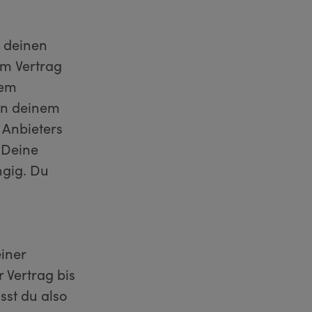
u deinen
im Vertrag
nem
 in deinem
 Anbieters
 Deine
ngig. Du
einer
 Vertrag bis
sst du also