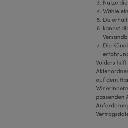
Nutze die
Wähle ein
Du erhält
kannst di
Versandb
Die Kündi
erfahrun
Volders hilf
Aktenordner
auf dem Hand
Wir erinnern
passenden A
Anforderung
Vertragsda