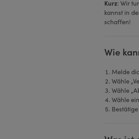
Kurz
: Wir t
kannst in d
schaffen!
Wie kan
Melde di
Wähle „V
Wähle „A
Wähle ei
Bestätig
Was ist