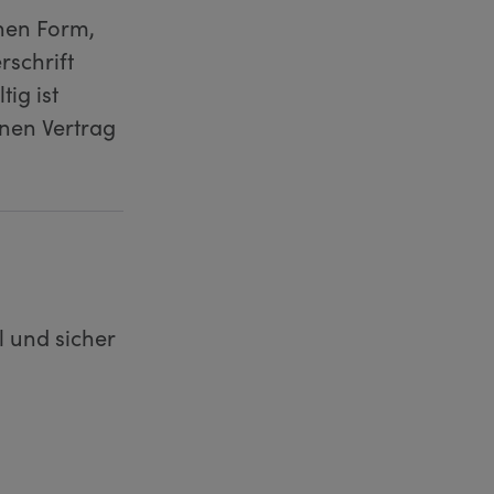
nen Form,
rschrift
ig ist
inen Vertrag
l und sicher