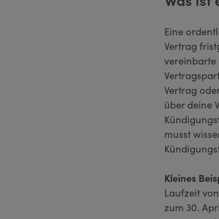
Eine ordent
Vertrag fris
vereinbarte
Vertragspart
Vertrag ode
über deine V
Kündigungsfr
musst wisse
Kündigungsf
Kleines Beis
Laufzeit vo
zum 30. Apri