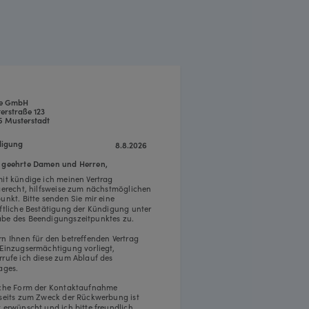
pe GmbH
erstraße 123
5 Musterstadt
igung
8.8.2026
 geehrte Damen und Herren,
mit kündige ich meinen Vertrag
tgerecht, hilfsweise zum nächstmöglichen
punkt. Bitte senden Sie mir eine
iftliche Bestätigung der Kündigung unter
be des Beendigungszeitpunktes zu.
rn Ihnen für den betreffenden Vertrag
 Einzugsermächtigung vorliegt,
rrufe ich diese zum Ablauf des
ages.
iche Form der Kontaktaufnahme
rseits zum Zweck der Rückwerbung ist
t erwünscht und ich bitte freundlich