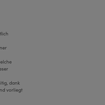
lich
ner
welche
eser
tig, dank
d vorliegt
s