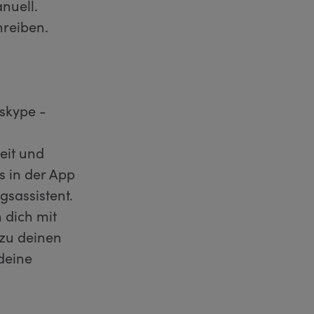
nuell.
hreiben.
 skype -
Zeit und
 in der App
gsassistent.
 dich mit
 zu deinen
deine