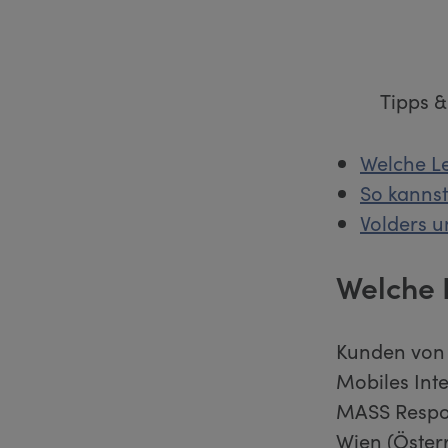
Tipps &
Welche Le
So kanns
Volders u
Welche 
Kunden von 
Mobiles Int
MASS Respon
Wien (Öster