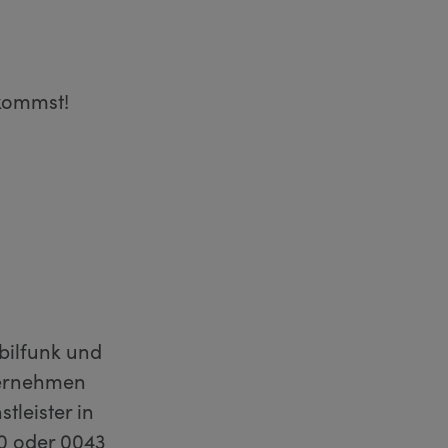
skommst!
bilfunk und
ternehmen
leister in
0 oder 0043