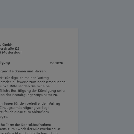
su GmbH
erstraße 123
5 Musterstadt
igung
7.8.2026
 geehrte Damen und Herren,
mit kündige ich meinen Vertrag
tgerecht, hilfsweise zum nächstmöglichen
punkt. Bitte senden Sie mir eine
iftliche Bestätigung der Kündigung unter
be des Beendigungszeitpunktes zu.
rn Ihnen für den betreffenden Vertrag
 Einzugsermächtigung vorliegt,
rrufe ich diese zum Ablauf des
ages.
iche Form der Kontaktaufnahme
rseits zum Zweck der Rückwerbung ist
t erwünscht und ich bitte freundlich