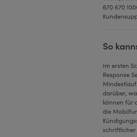
670 670 100
Kundensupp
So kann
Im ersten S
Response Se
Mindestlauf
darüber, wa
können für 
die Mobilfun
Kündigungss
schriftlich