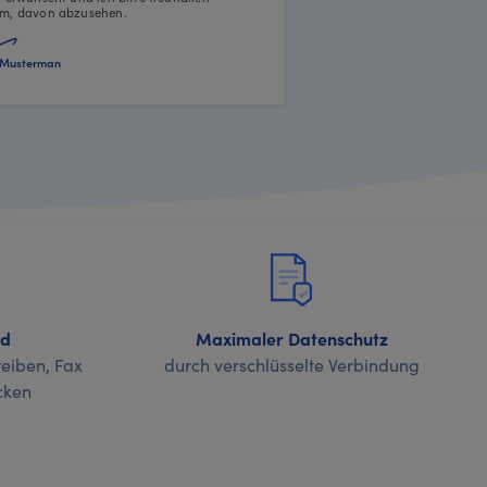
m, davon abzusehen.
Musterman
nd
Maximaler Datenschutz
eiben, Fax
durch verschlüsselte Verbindung
cken