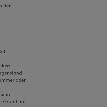
n den
ASS
hluss
gegenstand
nummer oder
s
er in
sem Grund am