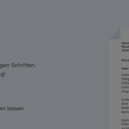
spu
Must
1234
Künd
gen Schritten.
Sehr
g!
hier
fris
Zeit
schr
Anga
Sofe
eine
ken lassen
wide
Vertr
Jegl
Ihre
nich