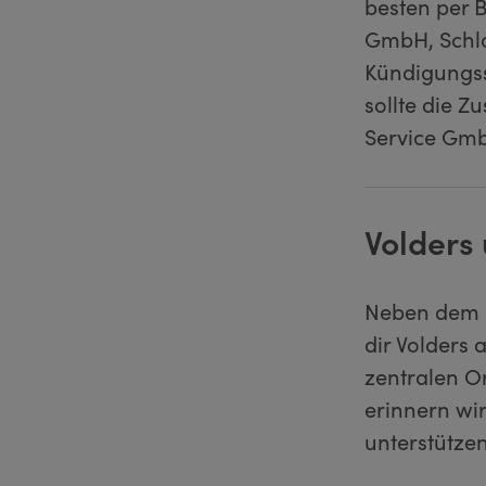
besten per 
GmbH, Schlo
Kündigungss
sollte die 
Service Gm
Volders 
Neben dem p
dir Volders
zentralen Or
erinnern wi
unterstützen