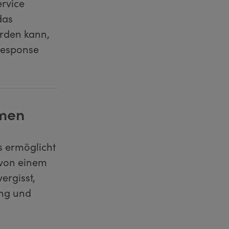
ervice
das
rden kann,
Response
emen
 ermöglicht
 von einem
ergisst,
ung und