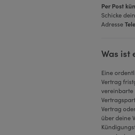
Per Post kü
Schicke dei
Adresse
Tel
Was ist
Eine ordent
Vertrag fris
vereinbarte
Vertragspart
Vertrag ode
über deine V
Kündigungsfr