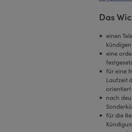
Das Wic
einen Tel
kündigen
eine orde
festgeset
für eine 
Laufzeit 
orientiert
nach deut
Sonderkün
für die R
Kündigun