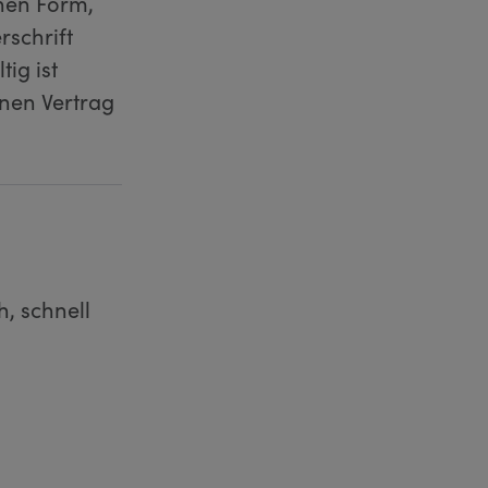
nen Form,
rschrift
ig ist
inen Vertrag
h, schnell