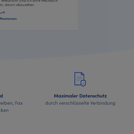
t erwünscht und ich bitte freundlich
m, davon abzusehen.
Musterman
nd
Maximaler Datenschutz
eiben, Fax
durch verschlüsselte Verbindung
cken