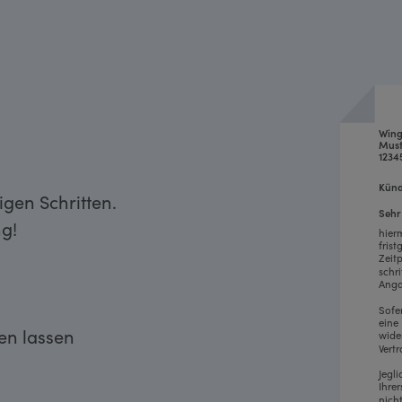
Win
Must
1234
Künd
gen Schritten.
Sehr
g!
hier
fris
Zeit
schr
Anga
Sofe
eine
ken lassen
wide
Vertr
Jegl
Ihre
nich