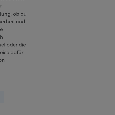
r
lung, ob du
herheit und
ne
ch
el oder die
eise dafür
von