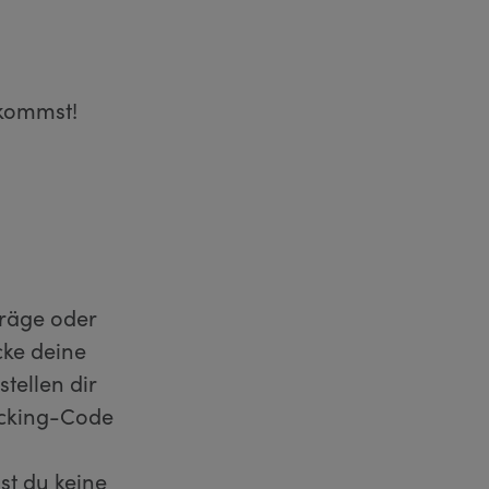
skommst!
träge oder
cke deine
tellen dir
acking-Code
st du keine