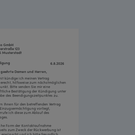
go GmbH
erstraße 123
5 Musterstadt
igung
6.8.2026
 geehrte Damen und Herren,
mit kündige ich meinen Vertrag
tgerecht, hilfsweise zum nächstmöglichen
punkt. Bitte senden Sie mir eine
iftliche Bestätigung der Kündigung unter
be des Beendigungszeitpunktes zu.
rn Ihnen für den betreffenden Vertrag
 Einzugsermächtigung vorliegt,
rrufe ich diese zum Ablauf des
ages.
iche Form der Kontaktaufnahme
rseits zum Zweck der Rückwerbung ist
t erwünscht und ich bitte freundlich