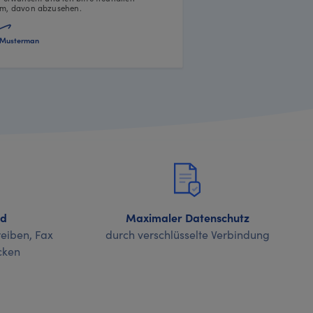
m, davon abzusehen.
Musterman
nd
Maximaler Datenschutz
eiben, Fax
durch verschlüsselte Verbindung
cken