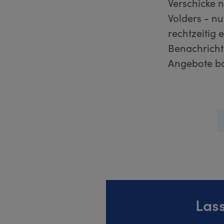
Verschicke 
Volders - n
rechtzeitig 
Benachricht
Angebote ba
Lass