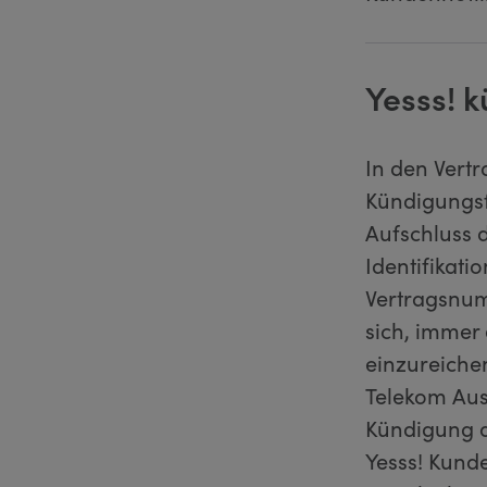
Yesss! k
In den Vert
Kündigungsf
Aufschluss 
Identifikati
Vertragsnu
sich, immer 
einzureichen
Telekom Aust
Kündigung au
Yesss! Kund