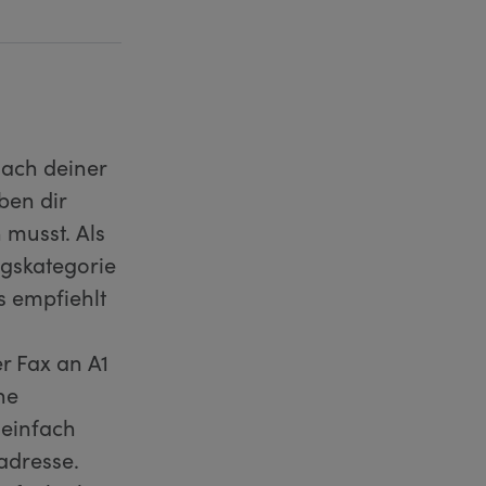
nach deiner
ben dir
 musst. Als
agskategorie
 empfiehlt
er Fax an A1
ne
 einfach
adresse.