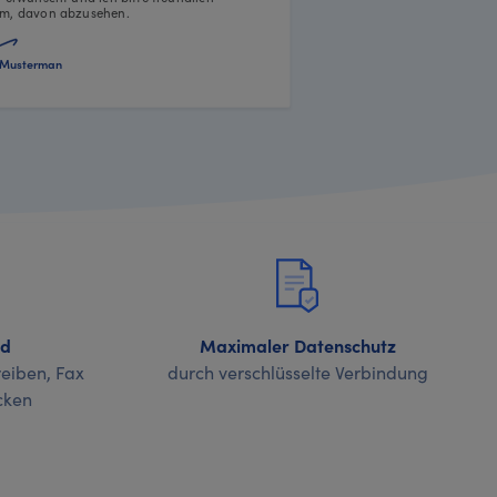
m, davon abzusehen.
Musterman
nd
Maximaler Datenschutz
eiben, Fax
durch verschlüsselte Verbindung
cken