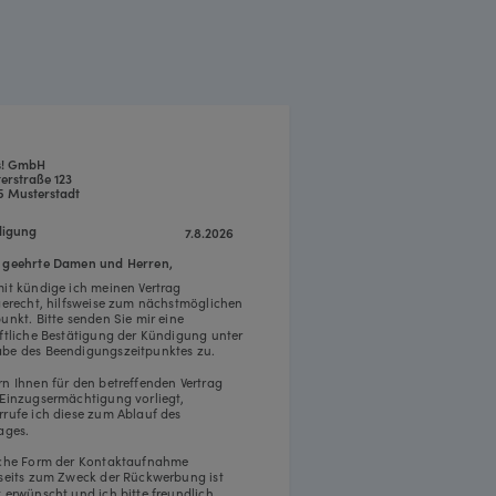
s! GmbH
erstraße 123
5 Musterstadt
igung
7.8.2026
 geehrte Damen und Herren,
mit kündige ich meinen Vertrag
tgerecht, hilfsweise zum nächstmöglichen
punkt. Bitte senden Sie mir eine
iftliche Bestätigung der Kündigung unter
be des Beendigungszeitpunktes zu.
rn Ihnen für den betreffenden Vertrag
 Einzugsermächtigung vorliegt,
rrufe ich diese zum Ablauf des
ages.
iche Form der Kontaktaufnahme
rseits zum Zweck der Rückwerbung ist
t erwünscht und ich bitte freundlich