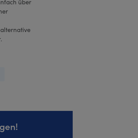
infach über
mer
alternative
.
igen!