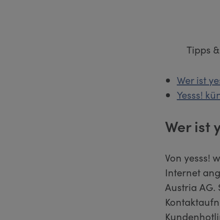
Tipps &
Wer ist ye
Yesss! kü
Wer ist 
Von yesss! 
Internet ang
Austria AG. 
Kontaktaufna
Kundenhotlin