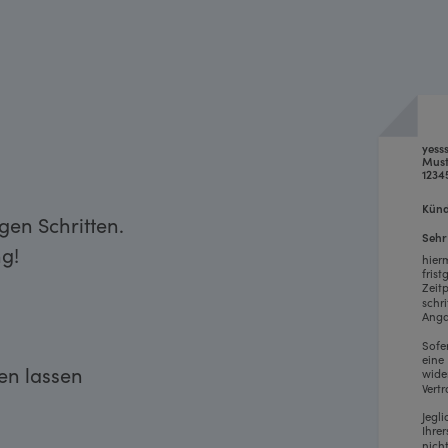
yess
Must
1234
Künd
gen Schritten.
Sehr
g!
hier
fris
Zeit
schr
Anga
Sofe
eine
ken lassen
wide
Vertr
Jegl
Ihre
nich