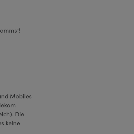
skommst!
und Mobiles
elekom
ich). Die
es keine