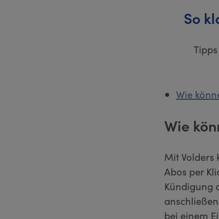
So k
Tipps
Wie könne
Wie kön
Mit Volders 
Abos per Kl
Kündigung di
anschließen
bei einem E