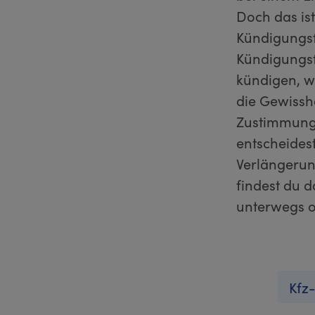
Doch das ist
Kündigungsf
Kündigungsf
kündigen, we
die Gewisshe
Zustimmung 
entscheides
Verlängerun
findest du 
unterwegs o
Kfz