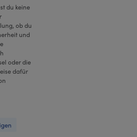
st du keine
r
lung, ob du
herheit und
ne
ch
el oder die
eise dafür
von
igen