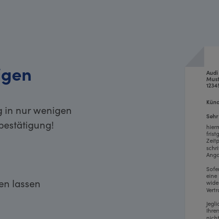
igen
Audi
Must
1234
Künd
g in nur wenigen
Sehr
bestätigung!
hier
fris
Zeit
schr
Anga
Sofe
eine
ken lassen
wide
Vertr
Jegl
Ihre
nich