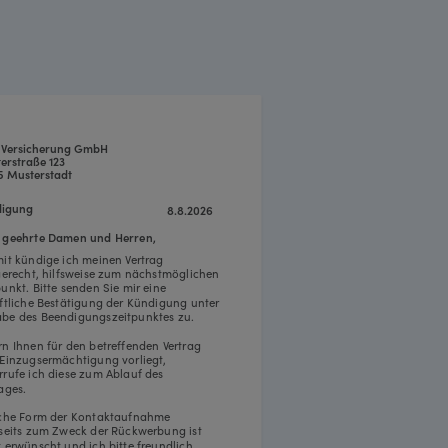
 Versicherung GmbH
erstraße 123
5 Musterstadt
igung
8.8.2026
 geehrte Damen und Herren,
mit kündige ich meinen Vertrag
tgerecht, hilfsweise zum nächstmöglichen
punkt. Bitte senden Sie mir eine
iftliche Bestätigung der Kündigung unter
be des Beendigungszeitpunktes zu.
rn Ihnen für den betreffenden Vertrag
 Einzugsermächtigung vorliegt,
rrufe ich diese zum Ablauf des
ages.
iche Form der Kontaktaufnahme
rseits zum Zweck der Rückwerbung ist
t erwünscht und ich bitte freundlich