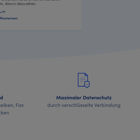
m, davon abzusehen.
Musterman
nd
Maximaler Datenschutz
eiben, Fax
durch verschlüsselte Verbindung
cken