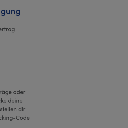
igung
ertrag
träge oder
cke deine
tellen dir
acking-Code