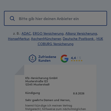
z. B.:
ADAC
,
ERGO Versicherung
,
Allianz Versicherung
,
HanseMerkur
,
AachenMünchener
,
Deutsche Postbank
,
HUK
COBURG Versicherung
Zufriedene
4,4
/ 5
Kunden
Kfz-Versicherung GmbH
Musterstraße 123
12345 Musterstadt
Kündigung
8.8.2026
Sehr geehrte Damen und Herren,
hiermit kündige ich meinen Vertrag
fristgerecht, hilfsweise zum nächstmöglichen