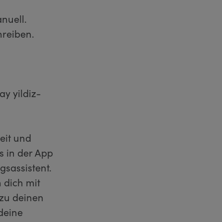
nuell.
hreiben.
y yildiz-
Zeit und
 in der App
gsassistent.
 dich mit
 zu deinen
deine