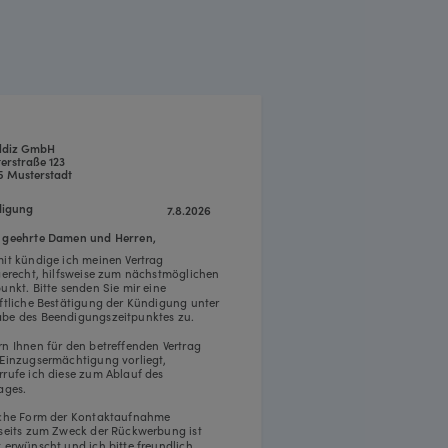
ildiz GmbH
erstraße 123
5 Musterstadt
igung
7.8.2026
 geehrte Damen und Herren,
mit kündige ich meinen Vertrag
tgerecht, hilfsweise zum nächstmöglichen
punkt. Bitte senden Sie mir eine
iftliche Bestätigung der Kündigung unter
be des Beendigungszeitpunktes zu.
rn Ihnen für den betreffenden Vertrag
 Einzugsermächtigung vorliegt,
rrufe ich diese zum Ablauf des
ages.
iche Form der Kontaktaufnahme
rseits zum Zweck der Rückwerbung ist
t erwünscht und ich bitte freundlich