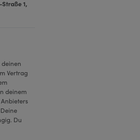
Straße 1,
u deinen
im Vertrag
nem
 in deinem
 Anbieters
 Deine
ngig. Du