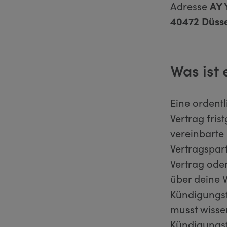
Adresse
AY 
40472 Düsse
Was ist
Eine ordent
Vertrag fris
vereinbarte
Vertragspart
Vertrag ode
über deine V
Kündigungsfr
musst wissen
Kündigungsf