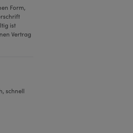
nen Form,
rschrift
ig ist
inen Vertrag
h, schnell