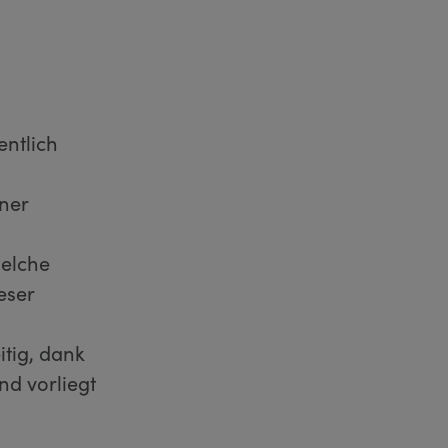
entlich
ner
welche
eser
tig, dank
d vorliegt
s