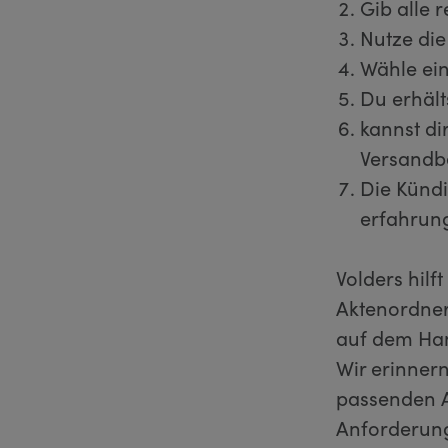
Gib alle 
Nutze die
Wähle ein
Du erhält
kannst di
Versandb
Die Kündi
erfahrun
Volders hilf
Aktenordner
auf dem Hand
Wir erinnern
passenden A
Anforderung