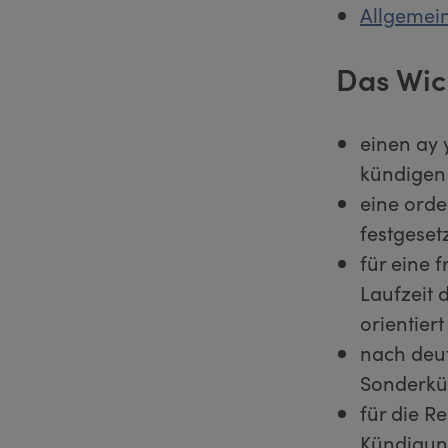
Allgemein
Das Wic
einen ay 
kündigen
eine orde
festgeset
für eine 
Laufzeit 
orientiert
nach deut
Sonderkün
für die R
Kündigun