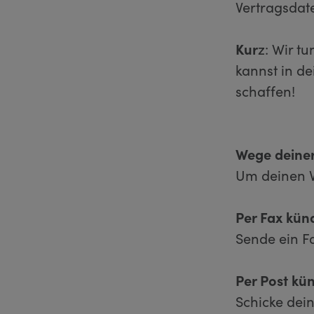
Vertragsda
Kur
z: Wir t
kannst in d
schaffen!
Wege deiner
Um deinen Ve
Per Fax kün
Sende ein F
Per Post kü
Schicke dei