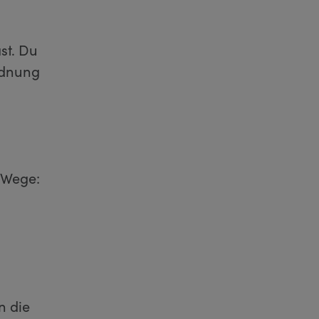
st. Du
rdnung
 Wege:
n die