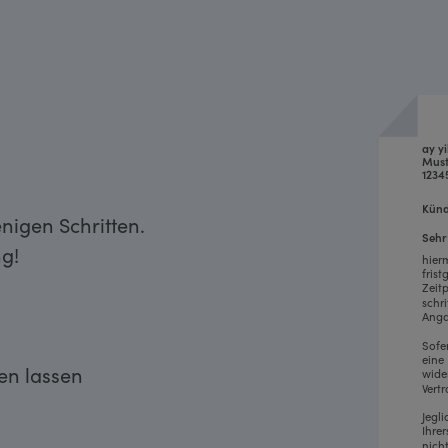
ay y
Must
1234
Künd
enigen Schritten.
Sehr
g!
hier
fris
Zeit
schr
Anga
Sofe
eine
ken lassen
wide
Vertr
Jegl
Ihre
nich