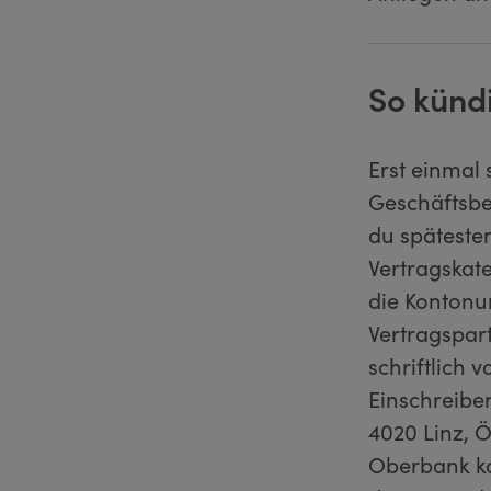
So künd
Erst einmal 
Geschäftsbe
du späteste
Vertragskat
die Kontonum
Vertragspar
schriftlich 
Einschreibe
4020 Linz, 
Oberbank ka