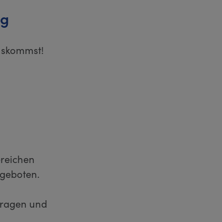
ng
uskommst!
reichen
ngeboten.
Fragen und