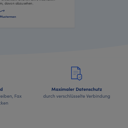
m, davon abzusehen.
Musterman
nd
Maximaler Datenschutz
eiben, Fax
durch verschlüsselte Verbindung
cken