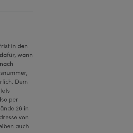
rist in den
dafür, wann
 nach
ensnummer,
erlich. Dem
tets
lso per
lände 28 in
Adresse von
reiben auch