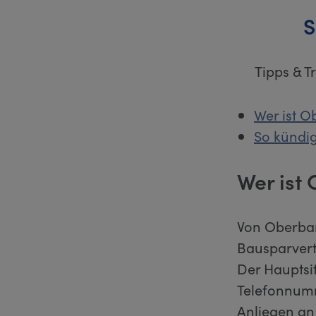
S
Tipps & 
Wer ist 
So kündig
Wer ist
Von Oberban
Bausparvert
Der Hauptsit
Telefonnumm
Anliegen a