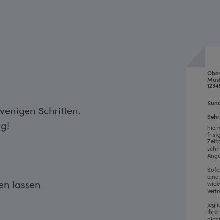
Obe
Must
1234
Künd
wenigen Schritten.
Sehr
g!
hier
fris
Zeit
schr
Anga
Sofe
eine
ken lassen
wide
Vertr
Jegl
Ihre
nich