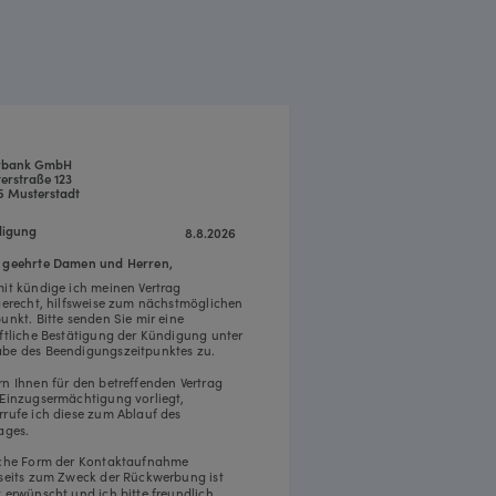
rbank GmbH
erstraße 123
5 Musterstadt
igung
8.8.2026
 geehrte Damen und Herren,
mit kündige ich meinen Vertrag
tgerecht, hilfsweise zum nächstmöglichen
punkt. Bitte senden Sie mir eine
iftliche Bestätigung der Kündigung unter
be des Beendigungszeitpunktes zu.
rn Ihnen für den betreffenden Vertrag
 Einzugsermächtigung vorliegt,
rrufe ich diese zum Ablauf des
ages.
iche Form der Kontaktaufnahme
rseits zum Zweck der Rückwerbung ist
t erwünscht und ich bitte freundlich