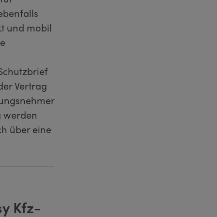
ebenfalls
kt und mobil
ie
Schutzbrief
der Vertrag
herungsnehmer
g werden
ch über eine
y Kfz-