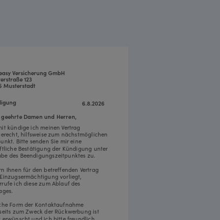
easy Versicherung GmbH
erstraße 123
5 Musterstadt
igung
6.8.2026
 geehrte Damen und Herren,
mit kündige ich meinen Vertrag
tgerecht, hilfsweise zum nächstmöglichen
punkt. Bitte senden Sie mir eine
iftliche Bestätigung der Kündigung unter
be des Beendigungszeitpunktes zu.
rn Ihnen für den betreffenden Vertrag
 Einzugsermächtigung vorliegt,
rrufe ich diese zum Ablauf des
ages.
iche Form der Kontaktaufnahme
rseits zum Zweck der Rückwerbung ist
t erwünscht und ich bitte freundlich