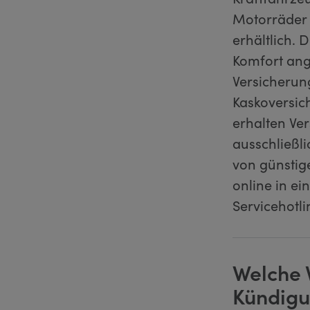
Motorräder 
erhältlich. 
Komfort ang
Versicherung
Kaskoversic
erhalten Ver
ausschließli
von günstig
online in ei
Servicehotli
Welche 
Kündigun