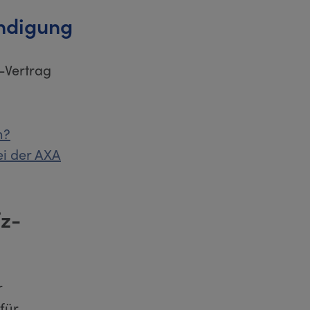
ündigung
-Vertrag
n?
ei der AXA
fz-
r
für