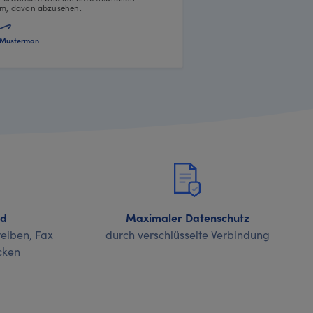
m, davon abzusehen.
Musterman
nd
Maximaler Datenschutz
eiben, Fax
durch verschlüsselte Verbindung
cken