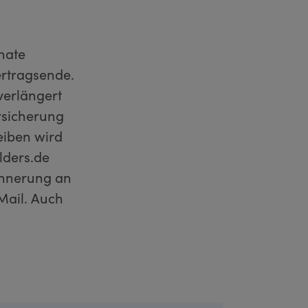
nate
ertragsende.
verlängert
rsicherung
eiben wird
lders.de
innerung an
Mail. Auch