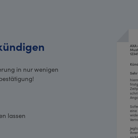
kündigen
AXA 
Must
1234
Künd
erung in nur wenigen
Sehr
bestätigung!
hier
fris
Zeit
schr
Anga
Sofe
eine
ken lassen
wide
Vertr
Jegl
Ihre
nich